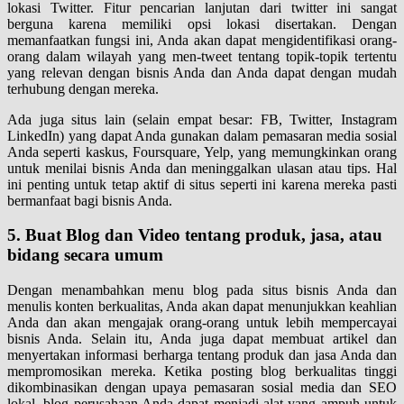
lokasi Twitter. Fitur pencarian lanjutan dari twitter ini sangat
berguna karena memiliki opsi lokasi disertakan. Dengan
memanfaatkan fungsi ini, Anda akan dapat mengidentifikasi orang-
orang dalam wilayah yang men-tweet tentang topik-topik tertentu
yang relevan dengan bisnis Anda dan Anda dapat dengan mudah
terhubung dengan mereka.
Ada juga situs lain (selain empat besar: FB, Twitter, Instagram
LinkedIn) yang dapat Anda gunakan dalam pemasaran media sosial
Anda seperti kaskus, Foursquare, Yelp, yang memungkinkan orang
untuk menilai bisnis Anda dan meninggalkan ulasan atau tips. Hal
ini penting untuk tetap aktif di situs seperti ini karena mereka pasti
bermanfaat bagi bisnis Anda.
5. Buat Blog dan Video tentang produk, jasa, atau
bidang secara umum
Dengan menambahkan menu blog pada situs bisnis Anda dan
menulis konten berkualitas, Anda akan dapat menunjukkan keahlian
Anda dan akan mengajak orang-orang untuk lebih mempercayai
bisnis Anda. Selain itu, Anda juga dapat membuat artikel dan
menyertakan informasi berharga tentang produk dan jasa Anda dan
mempromosikan mereka. Ketika posting blog berkualitas tinggi
dikombinasikan dengan upaya pemasaran sosial media dan SEO
lokal, blog perusahaan Anda dapat menjadi alat yang ampuh untuk