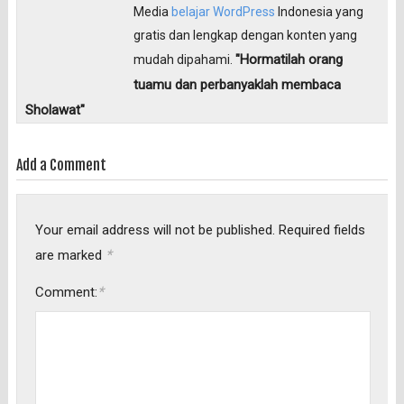
Media
belajar WordPress
Indonesia yang
gratis dan lengkap dengan konten yang
"Hormatilah orang
mudah dipahami.
tuamu dan perbanyaklah membaca
Sholawat"
Add a Comment
Your email address will not be published.
Required fields
*
are marked
*
Comment: