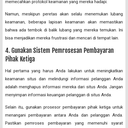
memecahkan protokol keamanan yang mereka hadapi.
Namun, meskipun peretas akan selalu menemukan lubang
keamanan, beberapa lapisan keamanan akan memastikan
bahwa ada tembok di balik lubang yang mereka temukan. Ini
bisa menjadikan mereka frustrasi dan mencari di tempat lain.
4. Gunakan Sistem Pemrosesan Pembayaran
Pihak Ketiga
Hal pertama yang harus Anda lakukan untuk meningkatkan
keamanan situs dan melindungi informasi pelanggan Anda
adalah menghapus informasi mereka dari situs Anda. Jangan
menyimpan informasi keuangan pelanggan di situs Anda.
Selain itu, gunakan prosesor pembayaran pihak ketiga untuk
menangani pembayaran antara Anda dan pelanggan Anda.
Pastikan pemroses pembayaran yang memenuhi syarat