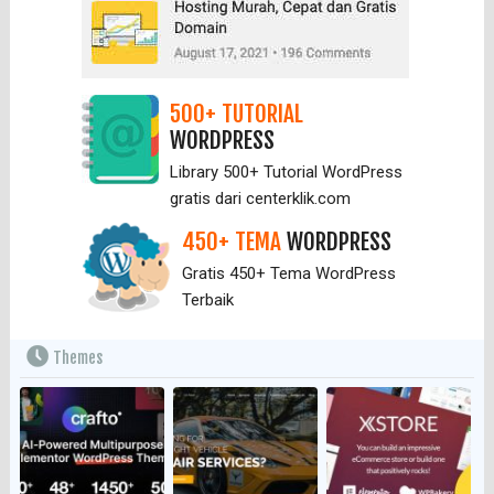
500+ TUTORIAL
WORDPRESS
Library 500+ Tutorial WordPress
gratis dari centerklik.com
450+ TEMA
WORDPRESS
Gratis 450+ Tema WordPress
Terbaik
Themes