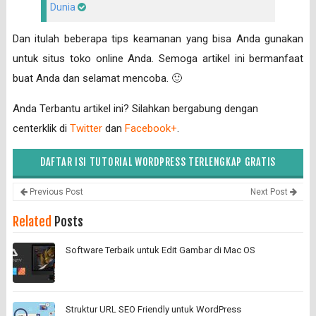
Dunia
Dan itulah beberapa tips keamanan yang bisa Anda gunakan
untuk situs toko online Anda. Semoga artikel ini bermanfaat
buat Anda dan selamat mencoba. 🙂
Anda Terbantu artikel ini? Silahkan bergabung dengan
centerklik di
Twitter
dan
Facebook+
.
DAFTAR ISI TUTORIAL WORDPRESS TERLENGKAP GRATIS
Previous Post
Next Post
Related
Posts
Software Terbaik untuk Edit Gambar di Mac OS
Struktur URL SEO Friendly untuk WordPress