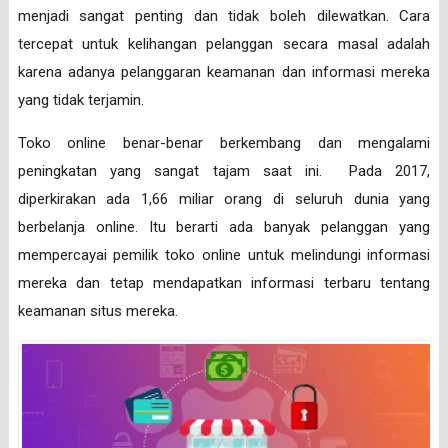
menjadi sangat penting dan tidak boleh dilewatkan. Cara
tercepat untuk kelihangan pelanggan secara masal adalah
karena adanya pelanggaran keamanan dan informasi mereka
yang tidak terjamin.
Toko online benar-benar berkembang dan mengalami
peningkatan yang sangat tajam saat ini. Pada 2017,
diperkirakan ada 1,66 miliar orang di seluruh dunia yang
berbelanja online. Itu berarti ada banyak pelanggan yang
mempercayai pemilik toko online untuk melindungi informasi
mereka dan tetap mendapatkan informasi terbaru tentang
keamanan situs mereka.