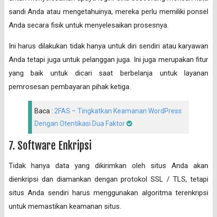
sandi Anda atau mengetahuinya, mereka perlu memiliki ponsel
Anda secara fisik untuk menyelesaikan prosesnya.
Ini harus dilakukan tidak hanya untuk diri sendiri atau karyawan
Anda tetapi juga untuk pelanggan juga. Ini juga merupakan fitur
yang baik untuk dicari saat berbelanja untuk layanan
pemrosesan pembayaran pihak ketiga.
Baca :
2FAS – Tingkatkan Keamanan WordPress
Dengan Otentikasi Dua Faktor
7. Software Enkripsi
Tidak hanya data yang dikirimkan oleh situs Anda akan
dienkripsi dan diamankan dengan protokol SSL / TLS, tetapi
situs Anda sendiri harus menggunakan algoritma terenkripsi
untuk memastikan keamanan situs.