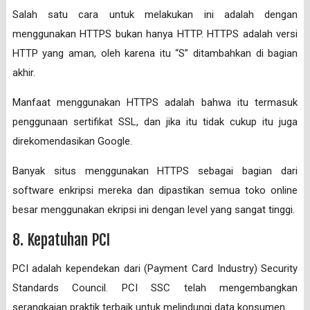
Salah satu cara untuk melakukan ini adalah dengan
menggunakan HTTPS bukan hanya HTTP. HTTPS adalah versi
HTTP yang aman, oleh karena itu “S” ditambahkan di bagian
akhir.
Manfaat menggunakan HTTPS adalah bahwa itu termasuk
penggunaan sertifikat SSL, dan jika itu tidak cukup itu juga
direkomendasikan Google.
Banyak situs menggunakan HTTPS sebagai bagian dari
software enkripsi mereka dan dipastikan semua toko online
besar menggunakan ekripsi ini dengan level yang sangat tinggi.
8. Kepatuhan PCI
PCI adalah kependekan dari (Payment Card Industry) Security
Standards Council. PCI SSC telah mengembangkan
serangkaian praktik terbaik untuk melindungi data konsumen.