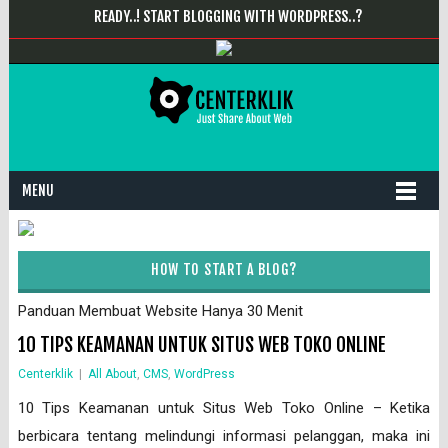
READY..! START BLOGGING WITH WORDPRESS..?
MENU
HOW TO START A BLOG?
Panduan Membuat Website Hanya 30 Menit
10 TIPS KEAMANAN UNTUK SITUS WEB TOKO ONLINE
Centerklik
|
All About
,
CMS
,
WordPress
10 Tips Keamanan untuk Situs Web Toko Online – Ketika
berbicara tentang melindungi informasi pelanggan, maka ini