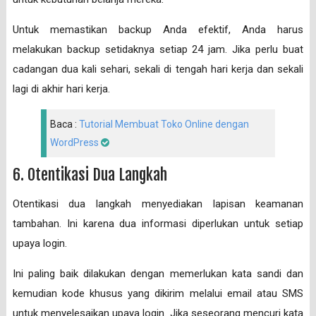
Untuk memastikan backup Anda efektif, Anda harus
melakukan backup setidaknya setiap 24 jam. Jika perlu buat
cadangan dua kali sehari, sekali di tengah hari kerja dan sekali
lagi di akhir hari kerja.
Baca :
Tutorial Membuat Toko Online dengan
WordPress
6. Otentikasi Dua Langkah
Otentikasi dua langkah menyediakan lapisan keamanan
tambahan. Ini karena dua informasi diperlukan untuk setiap
upaya login.
Ini paling baik dilakukan dengan memerlukan kata sandi dan
kemudian kode khusus yang dikirim melalui email atau SMS
untuk menyelesaikan upaya login. Jika seseorang mencuri kata