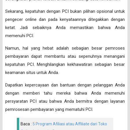
Sekarang, kepatuhan dengan PCI bukan pilihan opsional untuk
pengecer online dan pada kenyataannya ditegakkan dengan
ketat. Jadi sebaiknya Anda memastikan bahwa Anda
memenuhi PCI.
Namun, hal yang hebat adalah sebagian besar pemroses
pembayaran dapat membantu atau sepenuhnya menangani
kepatuhan PCI. Menghilangkan kekhawatiran sebagian besar
keamanan situs untuk Anda.
Dapatkan kepercayaan dan bantuan dengan pelanggan Anda
dengan memberi tahu mereka bahwa Anda memenuhi
persyaratan PCI atau bahwa Anda bermitra dengan layanan
pemrosesan pembayaran yang mematuhi PCI.
Baca :
5 Program Afiliasi atau Affiliate dari Toko