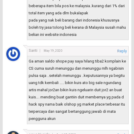
beberapa item bila pos ke malaysia..kurang dari 1% dari
total item yang ada dlm bukalapak
pada yang nak beli barang dari indonesia khususnya
boleh try jasa tolong beli kerana di Malaysia susah mahu
belian ini website indonesia
Santi
Reply
May 19, 2020
Ga aman saldo shope pay saya hilang tiba2 komplain ke
CS cuma suruh menunggu dan menunggu mlh ngabisin
pulsa saja ..setelah menunggu ..keputusannya ya begitu
uang tdk kembali ….. bikin kuis ato big sale ngundang
artis mahal jor2an bikin kuis ngeluarin duit jor2 an buat
kuis…. mending buat gantiin duit membernya yg pada d
hack spy nama baik olshop yg market place terbesar itu
terpercaya dan sangat bertanggung jawab di mata
pengguna akun