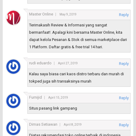
Master Online
Reply
May 9, 2019
Terimakasih Review & Informasi yang sangat
bermanfaat!. Apalagi kini bersama Master Online, kita
dapat kelola Pesanan & Stok di semua marketplace dari
1 Platform. Daftar gratis & free trial 14 hari.
rudi eduardo
Reply
April 27, 2019
Kalau saya biasa cari kaos distro terbaru dan murah di
tokped juga sih transaksinya murah
Furnijid
Reply
April 15, 2019
Situs pasang link gampang
Dimas Setiawan
Reply
April 8, 2019
Diatas rekomendasi toko online terbaik di indonesia.