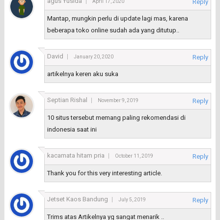
agus Yusida
Reply
April 17, 2020
Mantap, mungkin perlu di update lagi mas, karena
beberapa toko online sudah ada yang ditutup..
David
Reply
January 20, 2020
artikelnya keren aku suka
Septian Rishal
Reply
November 9, 2019
10 situs tersebut memang paling rekomendasi di
indonesia saat ini
kacamata hitam pria
Reply
October 11, 2019
Thank you for this very interesting article.
Jetset Kaos Bandung
Reply
July 5, 2019
Trims atas Artikelnya yg sangat menarik ..