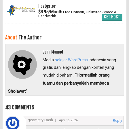
Hostgator
$3.95/Month
Free Domain, Unlimited Space &
Bandwidth
GET HOST
About
The Author
John Mamad
Media
belajar WordPress
Indonesia yang
gratis dan lengkap dengan konten yang
"Hormatilah orang
mudah dipahami.
tuamu dan perbanyaklah membaca
Sholawat"
43 COMMENTS
geometry Dash
Reply
April 15, 2026