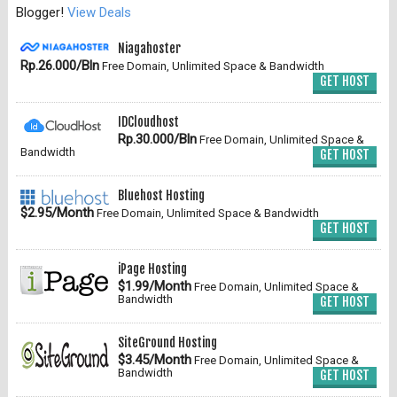
Blogger!
View Deals
Niagahoster
Rp.26.000/Bln
Free Domain, Unlimited Space & Bandwidth
GET HOST
IDCloudhost
Rp.30.000/Bln
Free Domain, Unlimited Space &
Bandwidth
GET HOST
Bluehost Hosting
$2.95/Month
Free Domain, Unlimited Space & Bandwidth
GET HOST
iPage Hosting
$1.99/Month
Free Domain, Unlimited Space &
Bandwidth
GET HOST
SiteGround Hosting
$3.45/Month
Free Domain, Unlimited Space &
Bandwidth
GET HOST