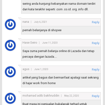
sering anda kunjungi kebanyakan nama domain terdiri
dari kata terakhir seperti .com .co.id .org .info dll.
nana
Reply
July 6, 2021
pernah belanjanya di shopee
Hase Seiro
Reply
June 11, 2020
Saya cuma pernah belanja online di Lazada dan tetap
percaya dengan lazada….
agus
Reply
June 1, 2020
artikel yang bagus dan bermanfaat apalagi saat sekrang
di hajar work from home
mohamad adib bakhruddin
Reply
May 22, 2020
Buat masa ini penjualan bukalapak terhad untuk