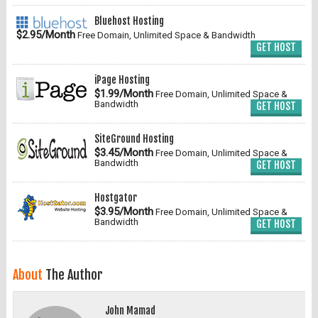
Bluehost Hosting
$2.95/Month
Free Domain, Unlimited Space & Bandwidth
GET HOST
iPage Hosting
$1.99/Month
Free Domain, Unlimited Space &
Bandwidth
GET HOST
SiteGround Hosting
$3.45/Month
Free Domain, Unlimited Space &
Bandwidth
GET HOST
Hostgator
$3.95/Month
Free Domain, Unlimited Space &
Bandwidth
GET HOST
About
The Author
John Mamad