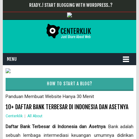
READY..! START BLOGGING WITH WORDPRESS..?
MENU
HOW TO START A BLOG?
Panduan Membuat Website Hanya 30 Menit
10+ DAFTAR BANK TERBESAR DI INDONESIA DAN ASETNYA
Centerklik
|
All About
Daftar Bank Terbesar di Indonesia dan Asetnya
. Bank adalah
sebuah lembaga intermediasi keuangan umumnya didirikan