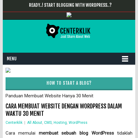
READY..! START BLOGGING WITH WORDPRESS..?
MENU
HOW TO START A BLOG?
Panduan Membuat Website Hanya 30 Menit
CARA MEMBUAT WEBSITE DENGAN WORDPRESS DALAM
WAKTU 30 MENIT
Centerklik
|
All About
,
CMS
,
Hosting
,
WordPress
Cara memulai
membuat sebuah blog WordPress
tidaklah