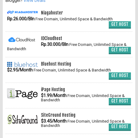
Blogger!
View Deals
Niagahoster
Rp.26.000/Bln
Free Domain, Unlimited Space & Bandwidth
GET HOST
IDCloudhost
Rp.30.000/Bln
Free Domain, Unlimited Space &
Bandwidth
GET HOST
Bluehost Hosting
$2.95/Month
Free Domain, Unlimited Space & Bandwidth
GET HOST
iPage Hosting
$1.99/Month
Free Domain, Unlimited Space &
Bandwidth
GET HOST
SiteGround Hosting
$3.45/Month
Free Domain, Unlimited Space &
Bandwidth
GET HOST