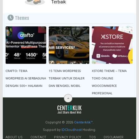
Terbaik
Themes
CRAFTO: TEMA
15 TEMA WORDPRESS
XSTORE THEME – TEMA
WORDPRESS AI SERBAGUNA
TERBAIK UNTUK DEALER
TOKO ONLINE
DENGAN 500+ HALAMAN
DAN BENGKEL MOBIL
WOOCOMMERCE
PROFESIONAL
Copyright © 2026
Centerklik™
.
Support by
IDCloudhost
Hosting.
ABOUT US
CONTACT
PRIVACY POLICY
TOS
DISCLAIMER