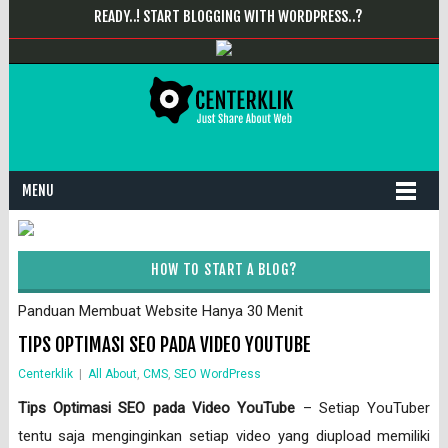
READY..! START BLOGGING WITH WORDPRESS..?
MENU
HOW TO START A BLOG?
Panduan Membuat Website Hanya 30 Menit
TIPS OPTIMASI SEO PADA VIDEO YOUTUBE
Centerklik
|
All About
,
CMS
,
SEO WordPress
Tips Optimasi SEO pada Video YouTube
– Setiap YouTuber
tentu saja menginginkan setiap video yang diupload memiliki