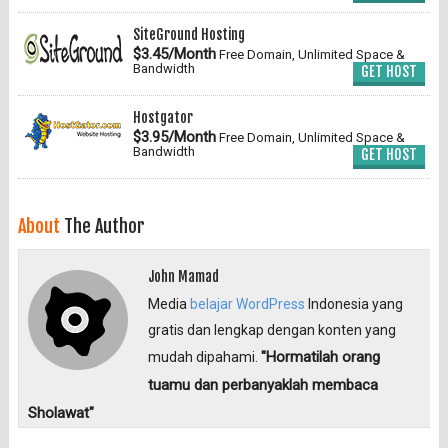
SiteGround Hosting
$3.45/Month
Free Domain, Unlimited Space &
Bandwidth
GET HOST
Hostgator
$3.95/Month
Free Domain, Unlimited Space &
Bandwidth
GET HOST
About
The Author
John Mamad
Media
belajar WordPress
Indonesia yang
gratis dan lengkap dengan konten yang
"Hormatilah orang
mudah dipahami.
tuamu dan perbanyaklah membaca
Sholawat"