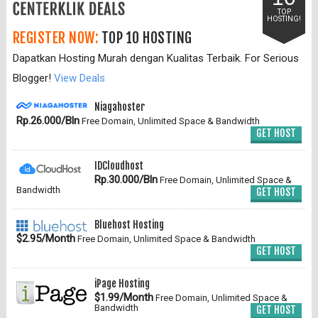
TOP
HOSTING!
REGISTER NOW:
TOP 10 HOSTING
Dapatkan Hosting Murah dengan Kualitas Terbaik. For Serious
Blogger!
View Deals
Niagahoster
Rp.26.000/Bln
Free Domain, Unlimited Space & Bandwidth
GET HOST
IDCloudhost
Rp.30.000/Bln
Free Domain, Unlimited Space &
Bandwidth
GET HOST
Bluehost Hosting
$2.95/Month
Free Domain, Unlimited Space & Bandwidth
GET HOST
iPage Hosting
$1.99/Month
Free Domain, Unlimited Space &
Bandwidth
GET HOST