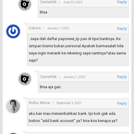
Centerklik
Reply
June 23, 2023
Bisa
Sahara
Reply
January 7, 2022
..saya dah daftar payoneer,,tp pas di tipe banknya..Ke
simpan bisnis bukan personal.Apakah bermasalah bila
saya ingin menarik ke rekening saya nantinya?atau sama
saja?
Centerklik
Reply
January 7, 2022
Bisa aja gan.
Ridho Akbar
Reply
September 3, 2021
aku kan mau menambahkan bank. tpi kok gak ada
button “add bank account” ya? kira-kira kenapa ya?