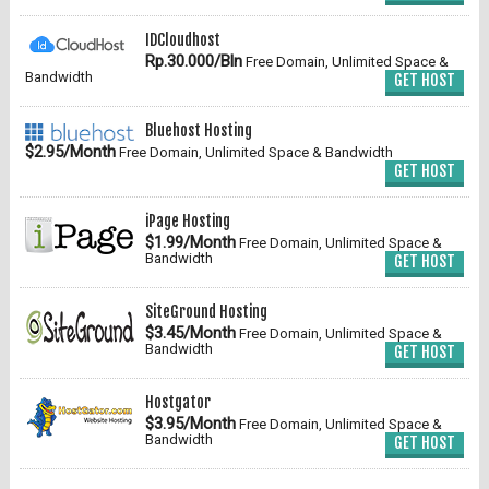
IDCloudhost
Rp.30.000/Bln
Free Domain, Unlimited Space &
Bandwidth
GET HOST
Bluehost Hosting
$2.95/Month
Free Domain, Unlimited Space & Bandwidth
GET HOST
iPage Hosting
$1.99/Month
Free Domain, Unlimited Space &
Bandwidth
GET HOST
SiteGround Hosting
$3.45/Month
Free Domain, Unlimited Space &
Bandwidth
GET HOST
Hostgator
$3.95/Month
Free Domain, Unlimited Space &
Bandwidth
GET HOST