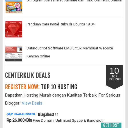
5 Program Afiliasi atau Affiliate dari Toko Online Indonesia
Panduan Cara Instal Ruby di Ubuntu 18.04
DatingScript Software CMS untuk Membuat Website
Kencan Online
10
TOP
HOSTING!
REGISTER NOW:
TOP 10 HOSTING
Dapatkan Hosting Murah dengan Kualitas Terbaik. For Serious
Blogger!
View Deals
Niagahoster
Rp.26.000/Bln
Free Domain, Unlimited Space & Bandwidth
GET HOST