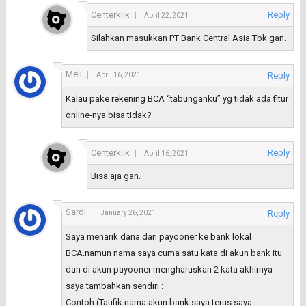
Centerklik
Reply
April 22, 2021
Silahkan masukkan PT Bank Central Asia Tbk gan.
Meli
Reply
April 16, 2021
Kalau pake rekening BCA “tabunganku” yg tidak ada fitur
online-nya bisa tidak?
Centerklik
Reply
April 16, 2021
Bisa aja gan.
Sardi
Reply
January 26, 2021
Saya menarik dana dari payooner ke bank lokal
BCA.namun nama saya cuma satu kata di akun bank itu
dan di akun payooner mengharuskan 2 kata akhirnya
saya tambahkan sendiri :
Contoh (Taufik nama akun bank saya terus saya