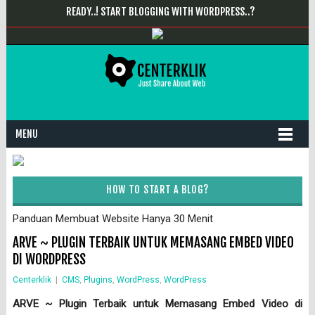
READY..! START BLOGGING WITH WORDPRESS..?
MENU
HOW TO START A BLOG?
Panduan Membuat Website Hanya 30 Menit
ARVE ~ PLUGIN TERBAIK UNTUK MEMASANG EMBED VIDEO
DI WORDPRESS
Centerklik
|
CMS
,
Plugins
,
WordPress
,
WordPress
ARVE ~ Plugin Terbaik untuk Memasang Embed Video di