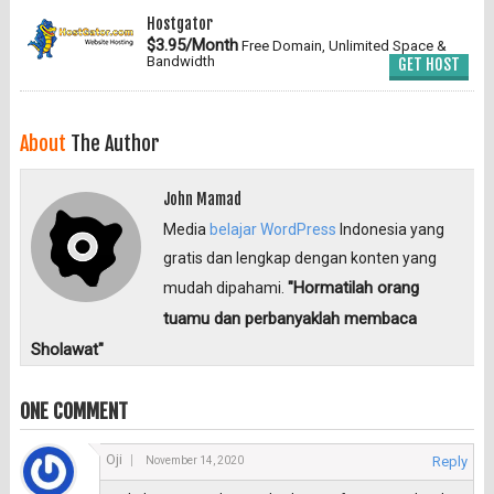
Hostgator
$3.95/Month
Free Domain, Unlimited Space &
Bandwidth
GET HOST
About
The Author
John Mamad
Media
belajar WordPress
Indonesia yang
gratis dan lengkap dengan konten yang
"Hormatilah orang
mudah dipahami.
tuamu dan perbanyaklah membaca
Sholawat"
ONE COMMENT
Oji
Reply
November 14, 2020