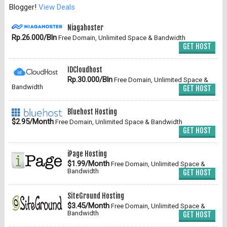
Blogger!
View Deals
Niagahoster
Rp.26.000/Bln
Free Domain, Unlimited Space & Bandwidth
GET HOST
IDCloudhost
Rp.30.000/Bln
Free Domain, Unlimited Space &
Bandwidth
GET HOST
Bluehost Hosting
$2.95/Month
Free Domain, Unlimited Space & Bandwidth
GET HOST
iPage Hosting
$1.99/Month
Free Domain, Unlimited Space &
Bandwidth
GET HOST
SiteGround Hosting
$3.45/Month
Free Domain, Unlimited Space &
Bandwidth
GET HOST