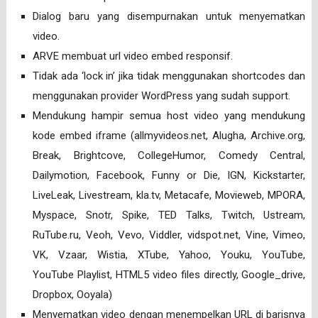
Dialog baru yang disempurnakan untuk menyematkan
video.
ARVE membuat url video embed responsif.
Tidak ada ‘lock in’ jika tidak menggunakan shortcodes dan
menggunakan provider WordPress yang sudah support.
Mendukung hampir semua host video yang mendukung
kode embed iframe (allmyvideos.net, Alugha, Archive.org,
Break, Brightcove, CollegeHumor, Comedy Central,
Dailymotion, Facebook, Funny or Die, IGN, Kickstarter,
LiveLeak, Livestream, kla.tv, Metacafe, Movieweb, MPORA,
Myspace, Snotr, Spike, TED Talks, Twitch, Ustream,
RuTube.ru, Veoh, Vevo, Viddler, vidspot.net, Vine, Vimeo,
VK, Vzaar, Wistia, XTube, Yahoo, Youku, YouTube,
YouTube Playlist, HTML5 video files directly, Google_drive,
Dropbox, Ooyala)
Menyematkan video dengan menempelkan URL di barisnya