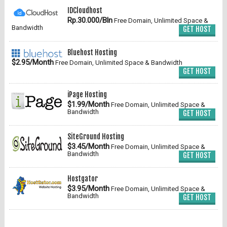
IDCloudhost
Rp.30.000/Bln
Free Domain, Unlimited Space &
Bandwidth
GET HOST
Bluehost Hosting
$2.95/Month
Free Domain, Unlimited Space & Bandwidth
GET HOST
iPage Hosting
$1.99/Month
Free Domain, Unlimited Space &
Bandwidth
GET HOST
SiteGround Hosting
$3.45/Month
Free Domain, Unlimited Space &
Bandwidth
GET HOST
Hostgator
$3.95/Month
Free Domain, Unlimited Space &
Bandwidth
GET HOST