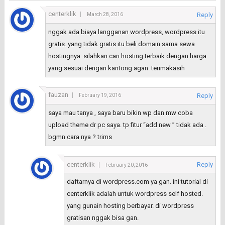
centerklik
Reply
March 28, 2016
nggak ada biaya langganan wordpress, wordpress itu
gratis. yang tidak gratis itu beli domain sama sewa
hostingnya. silahkan cari hosting terbaik dengan harga
yang sesuai dengan kantong agan. terimakasih
fauzan
Reply
February 19, 2016
saya mau tanya , saya baru bikin wp dan mw coba
upload theme dr pc saya. tp fitur “add new ” tidak ada .
bgmn cara nya ? trims
centerklik
Reply
February 20, 2016
daftarnya di wordpress.com ya gan. ini tutorial di
centerklik adalah untuk wordpress self hosted.
yang gunain hosting berbayar. di wordpress
gratisan nggak bisa gan.