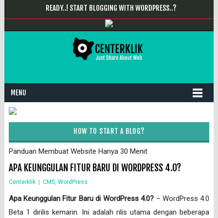
READY..! START BLOGGING WITH WORDPRESS..?
MENU
HOW TO START A BLOG?
Panduan Membuat Website Hanya 30 Menit
APA KEUNGGULAN FITUR BARU DI WORDPRESS 4.0?
Centerklik
|
CMS
,
WordPress
Apa Keunggulan Fitur Baru di WordPress 4.0?
– WordPress 4.0
Beta 1 dirilis kemarin. Ini adalah rilis utama dengan beberapa