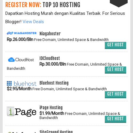
REGISTER NOW:
TOP 10 HOSTING
Dapatkan Hosting Murah dengan Kualitas Terbaik. For Serious
Blogger!
View Deals
Niagahoster
Rp.26.000/Bln
Free Domain, Unlimited Space & Bandwidth
GET HOST
IDCloudhost
Rp.30.000/Bln
Free Domain, Unlimited Space &
Bandwidth
GET HOST
Bluehost Hosting
$2.95/Month
Free Domain, Unlimited Space & Bandwidth
GET HOST
iPage Hosting
$1.99/Month
Free Domain, Unlimited Space &
Bandwidth
GET HOST
SiteGround Hosting