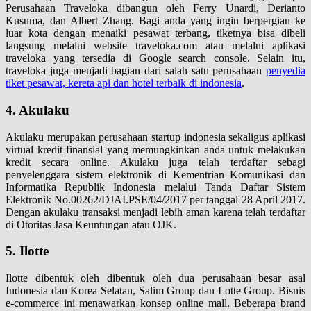
Perusahaan Traveloka dibangun oleh Ferry Unardi, Derianto
Kusuma, dan Albert Zhang. Bagi anda yang ingin berpergian ke
luar kota dengan menaiki pesawat terbang, tiketnya bisa dibeli
langsung melalui website traveloka.com atau melalui aplikasi
traveloka yang tersedia di Google search console. Selain itu,
traveloka juga menjadi bagian dari salah satu perusahaan
penyedia
tiket pesawat, kereta api dan hotel terbaik di indonesia
.
4. Akulaku
Akulaku merupakan perusahaan startup indonesia sekaligus aplikasi
virtual kredit finansial yang memungkinkan anda untuk melakukan
kredit secara online. Akulaku juga telah terdaftar sebagi
penyelenggara sistem elektronik di Kementrian Komunikasi dan
Informatika Republik Indonesia melalui Tanda Daftar Sistem
Elektronik No.00262/DJAI.PSE/04/2017 per tanggal 28 April 2017.
Dengan akulaku transaksi menjadi lebih aman karena telah terdaftar
di Otoritas Jasa Keuntungan atau OJK.
5. Ilotte
Ilotte dibentuk oleh dibentuk oleh dua perusahaan besar asal
Indonesia dan Korea Selatan, Salim Group dan Lotte Group. Bisnis
e-commerce ini menawarkan konsep online mall. Beberapa brand