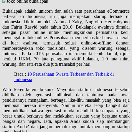
Bukalapak adalah unicorn dan salah satu perusahaan eCommerce
terbesar di Indonesia, ini juga merupakan startup terbaik di
indonesia. Didirikan oleh Achmad Zaky, Nugroho Herucahyono
dan Fajrin Rasyid pada tahun 2010, Bukalapak awalnya dimulai
sebagai pasar online untuk memungkinkan perusahaan kecil
menengah untuk online. Perusahaan memperluas ke banyak daerah
di luar asalnya, termasuk solusi online-to-offline dengan
memberdayakan toko tradisional yang disebut warung sebagai
mitranya. Pada 2019, perusahaan ini memiliki lebih dari 4,5 juta
penjual UKM, 70 juta pengguna aktif bulanan, 1,9 juta mitra
warung, dan rata-rata dua juta transaksi per hari.
Baca :
10 Perusahaan Swasta Terbesar dan Terbaik di
Indonesia
Wah keren-keren bukan? Mayoritas startup indonesia tersebut
didirikan oleh generasi milinieal dan tentunya pada awal
pendiriannya mengalami berbagai lika-liku masalah yang bisa saja
membuat mereka menyerah. Namun mereka tetap bangkit dan
membuktikan bahwa generasi muda memiliki kesempatan yang
besar untuk berkarya dan melakukan sesuatu yang berguna untuk
bangsa dan negara. Jadi, apakah Anda sudah siap membangun
startup Anda? dan jangan pernah ragu untuk membangun startup
mulai hari ini.