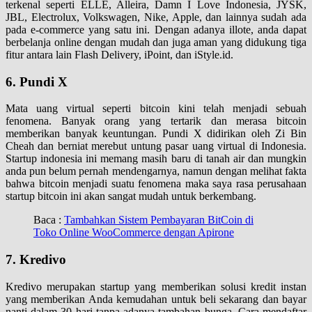
terkenal seperti ELLE, Alleira, Damn I Love Indonesia, JYSK,
JBL, Electrolux, Volkswagen, Nike, Apple, dan lainnya sudah ada
pada e-commerce yang satu ini. Dengan adanya illote, anda dapat
berbelanja online dengan mudah dan juga aman yang didukung tiga
fitur antara lain Flash Delivery, iPoint, dan iStyle.id.
6. Pundi X
Mata uang virtual seperti bitcoin kini telah menjadi sebuah
fenomena. Banyak orang yang tertarik dan merasa bitcoin
memberikan banyak keuntungan. Pundi X didirikan oleh Zi Bin
Cheah dan berniat merebut untung pasar uang virtual di Indonesia.
Startup indonesia ini memang masih baru di tanah air dan mungkin
anda pun belum pernah mendengarnya, namun dengan melihat fakta
bahwa bitcoin menjadi suatu fenomena maka saya rasa perusahaan
startup bitcoin ini akan sangat mudah untuk berkembang.
Baca :
Tambahkan Sistem Pembayaran BitCoin di
Toko Online WooCommerce dengan Apirone
7. Kredivo
Kredivo merupakan startup yang memberikan solusi kredit instan
yang memberikan Anda kemudahan untuk beli sekarang dan bayar
nanti dalam 30 hari tanpa adanya tambahan bunga. Cara mendaftar