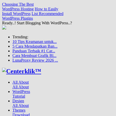
Choosing The Best
WordPress Hosting
How to Easily
Install WordPress
List Recommended
WordPress Plugins
Ready..! Start Blogging With WordPress..?
Trending:
10 Tips Keamanan untuk...
5 Cara Mendapatkan Ban...
Panduan Terbaik #1 Car...
Cara Membuat Grafik Bl...
LunaProxy Review 2026 ...
All About
All About
WordPress
Tutorial
Design
All About
Themes
Download