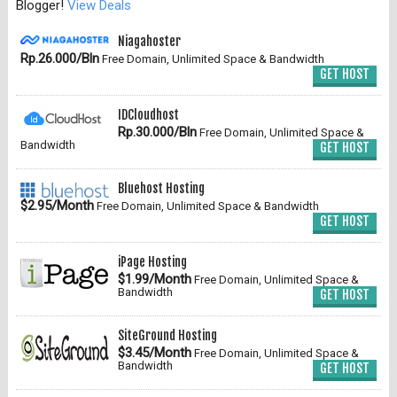
Blogger!
View Deals
Niagahoster
Rp.26.000/Bln
Free Domain, Unlimited Space & Bandwidth
GET HOST
IDCloudhost
Rp.30.000/Bln
Free Domain, Unlimited Space &
Bandwidth
GET HOST
Bluehost Hosting
$2.95/Month
Free Domain, Unlimited Space & Bandwidth
GET HOST
iPage Hosting
$1.99/Month
Free Domain, Unlimited Space &
Bandwidth
GET HOST
SiteGround Hosting
$3.45/Month
Free Domain, Unlimited Space &
Bandwidth
GET HOST