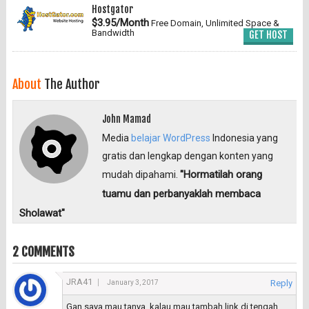
Hostgator
$3.95/Month
Free Domain, Unlimited Space &
Bandwidth
GET HOST
About
The Author
John Mamad
Media
belajar WordPress
Indonesia yang
gratis dan lengkap dengan konten yang
"Hormatilah orang
mudah dipahami.
tuamu dan perbanyaklah membaca
Sholawat"
2 COMMENTS
JRA41
Reply
January 3, 2017
Gan saya mau tanya, kalau mau tambah link di tengah