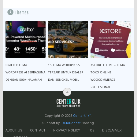
Themes
CRAFTO: TEMA
15 TEMA WORDPRESS
XSTORE THEME – TEMA
WORDPRESS AI SERBAGUNA
TERBAIK UNTUK DEALER
TOKO ONLINE
DENGAN 500+ HALAMAN
DAN BENGKEL MOBIL
WOOCOMMERCE
PROFESIONAL
Copyright © 2026
Centerklik™
.
Support by
IDCloudhost
Hosting.
ABOUT US
CONTACT
PRIVACY POLICY
TOS
DISCLAIMER