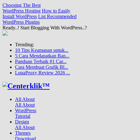
Choosing The Best
WordPress Hosting
How to Easily
Install WordPress
List Recommended
WordPress Plugins
Ready..! Start Blogging With WordPress..?
Trending:
10 Tips Keamanan untuk...
5 Cara Mendapatkan Ban...
Panduan Terbaik #1 Car...
Cara Membuat Grafik Bl...
LunaProxy Review 2026 ...
All About
All About
WordPress
Tutorial
Design
All About
Themes
Download