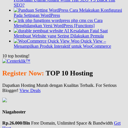
SEO?
Cara Melakukan Konfigurasi
Pada Setingan WordPress
Cara
Menghilangkan Versi WordPress [Functions]
Kesalahan Fatal Saat
Membuat Website yang Sering Dilakukan Pemula
Woo Quick View –
Menampilkan Produk Interaktif untuk WooCommerce
10
top hosting!
Register Now:
TOP 10 Hosting
Dapatkan Hosting Murah dengan Kualitas Terbaik. For Serious
Blogger!
View Deals
Niagahoster
Rp.26.000/Bln
Free Domain, Unlimited Space & Bandwidth
Get