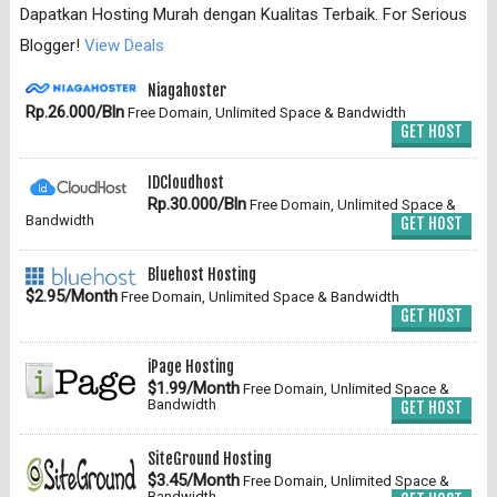
Dapatkan Hosting Murah dengan Kualitas Terbaik. For Serious
Blogger!
View Deals
Niagahoster
Rp.26.000/Bln
Free Domain, Unlimited Space & Bandwidth
GET HOST
IDCloudhost
Rp.30.000/Bln
Free Domain, Unlimited Space &
Bandwidth
GET HOST
Bluehost Hosting
$2.95/Month
Free Domain, Unlimited Space & Bandwidth
GET HOST
iPage Hosting
$1.99/Month
Free Domain, Unlimited Space &
Bandwidth
GET HOST
SiteGround Hosting
$3.45/Month
Free Domain, Unlimited Space &
Bandwidth