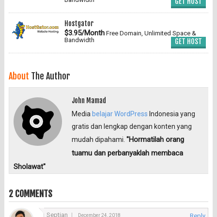
GET HOST
Hostgator
$3.95/Month
Free Domain, Unlimited Space &
Bandwidth
GET HOST
About
The Author
John Mamad
Media
belajar WordPress
Indonesia yang
gratis dan lengkap dengan konten yang
"Hormatilah orang
mudah dipahami.
tuamu dan perbanyaklah membaca
Sholawat"
2 COMMENTS
Septian
Reply
December 24, 2018