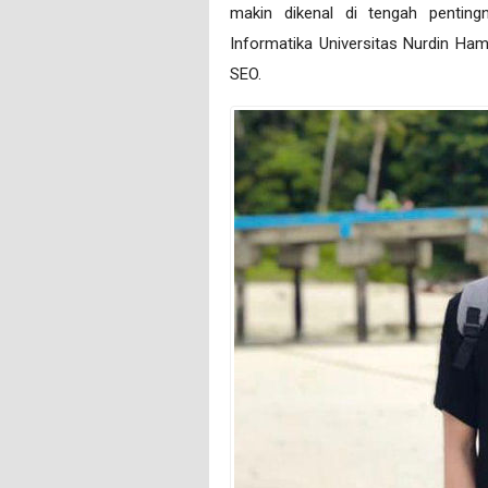
makin dіkеnаl dі tеngаh реntіng
Informatika Unіvеrѕіtаѕ Nurdіn Hаm
SEO.