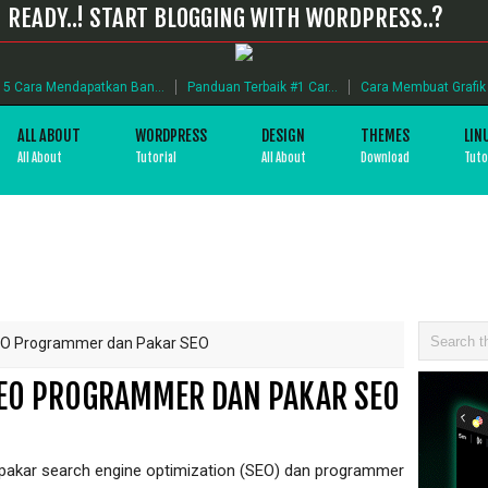
READY..! START BLOGGING WITH WORDPRESS..?
5 Cara Mendapatkan Ban...
Panduan Terbaik #1 Car...
Cara Membuat Grafik B
ALL ABOUT
WORDPRESS
DESIGN
THEMES
LIN
All About
Tutorial
All About
Download
Tuto
SEO Programmer dan Pakar SEO
SEO PROGRAMMER DAN PAKAR SEO
раkаr ѕеаrсh еngіnе орtіmіzаtіоn (SEO) dan programmer