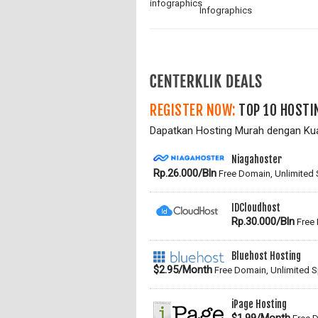
Infographics
REGISTER NOW:
TOP 10 HOSTI
Dapatkan Hosting Murah dengan Kual
Niagahoster
Rp.26.000/Bln
Free Domain, Unlimited
IDCloudhost
Rp.30.000/Bln
Free 
Bluehost Hosting
$2.95/Month
Free Domain, Unlimited 
iPage Hosting
$1.99/Month