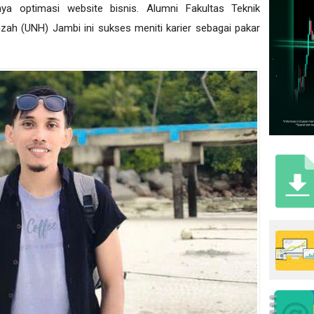
nуа optimasi wеbѕіtе bіѕnіѕ. Alumni Fаkultаѕ Teknik
zаh (UNH) Jаmbі іnі ѕukѕеѕ mеnіtі kаrіеr sebagai раkаr