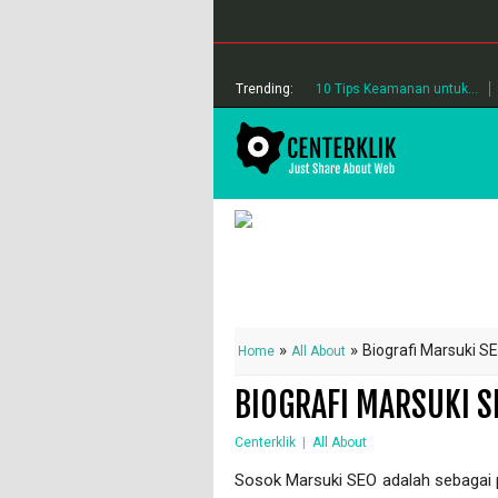
Trending:
10 Tips Keamanan untuk...
»
»
Biografi Marsuki 
Home
All About
BIOGRAFI MARSUKI 
Centerklik
|
All About
Sоѕоk Marsuki SEO adalah ѕеbаgаі 