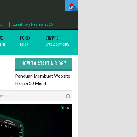
l...
LunaProxy Review 2026 ...
UX
FOREX
CRYPTO
rial
Forex
Cryptocurrency
HOW TO START A BLOG?
Panduan Membuat Website
Hanya 30 Menit