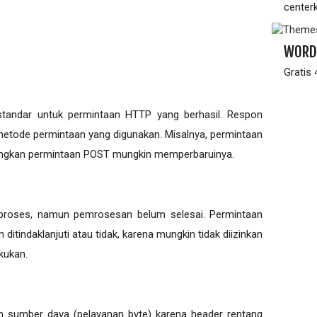
center
WORD
Gratis
standar untuk permintaan HTTP yang berhasil. Respon
etode permintaan yang digunakan. Misalnya, permintaan
ngkan permintaan POST mungkin memperbaruinya.
diproses, namun pemrosesan belum selesai. Permintaan
ditindaklanjuti atau tidak, karena mungkin tidak diizinkan
kukan.
n sumber daya (pelayanan byte) karena header rentang