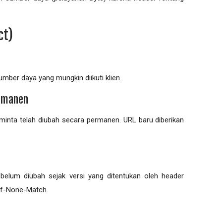
ct)
mber daya yang mungkin diikuti klien.
ermanen
iminta telah diubah secara permanen. URL baru diberikan
elum diubah sejak versi yang ditentukan oleh header
 If-None-Match.