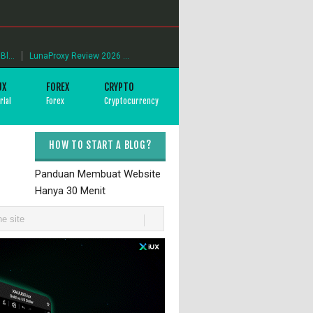
l...
LunaProxy Review 2026 ...
UX
FOREX
CRYPTO
rial
Forex
Cryptocurrency
HOW TO START A BLOG?
Panduan Membuat Website
Hanya 30 Menit