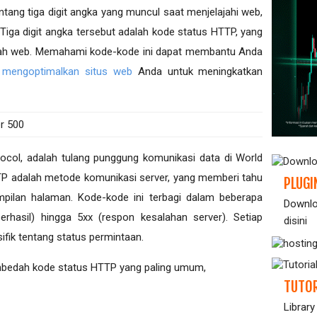
tang tiga digit angka yang muncul saat menjelajahi web,
Tiga digit angka tersebut adalah kode status HTTP, yang
jah web. Memahami kode-kode ini dapat membantu Anda
n
mengoptimalkan situs web
Anda untuk meningkatkan
tocol, adalah tulang punggung komunikasi data di World
 adalah metode komunikasi server, yang memberi tahu
PLUGI
mpilan halaman. Kode-kode ini terbagi dalam beberapa
Downlo
berhasil) hingga 5xx (respon kesalahan server). Setiap
disini
ifik tentang status permintaan.
mbedah kode status HTTP yang paling umum,
TUTOR
Library