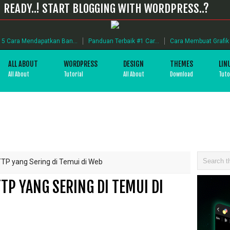
READY..! START BLOGGING WITH WORDPRESS..?
5 Cara Mendapatkan Ban...
Panduan Terbaik #1 Car...
Cara Membuat Grafik B
ALL ABOUT
WORDPRESS
DESIGN
THEMES
LIN
All About
Tutorial
All About
Download
Tuto
TTP yang Sering di Temui di Web
TP YANG SERING DI TEMUI DI