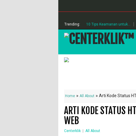
Trending:
10 Tips Keamanan untuk...
»
»
Arti Kode Status H
Home
All About
ARTI KODE STATUS HT
WEB
Centerklik
|
All About