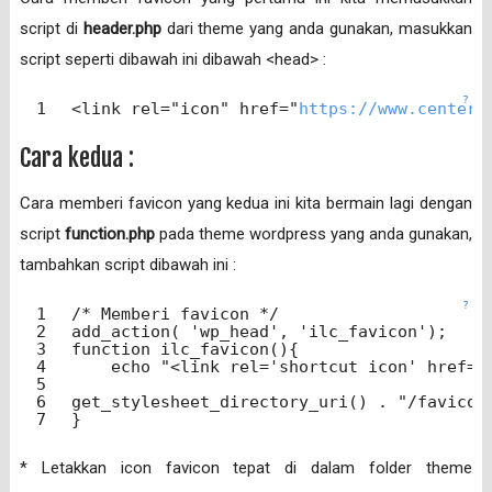
script di
header.php
dari theme yang anda gunakan, masukkan
script seperti dibawah ini dibawah <head> :
?
1
<
link
rel
=
"icon"
href
=
"
https://www.centerk
Cara kedua :
Cara memberi favicon yang kedua ini kita bermain lagi dengan
script
function.php
pada theme wordpress yang anda gunakan,
tambahkan script dibawah ini :
?
1
/* Memberi favicon */
2
add_action( 
'wp_head'
, 
'ilc_favicon'
);
3
function
ilc_favicon(){
4
echo
"<link rel='shortcut icon' href='
5
6
get_stylesheet_directory_uri() . 
"/favicon
7
}
* Letakkan icon favicon tepat di dalam folder theme