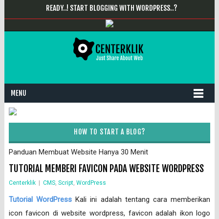
READY..! START BLOGGING WITH WORDPRESS..?
MENU
HOW TO START A BLOG?
Panduan Membuat Website Hanya 30 Menit
TUTORIAL MEMBERI FAVICON PADA WEBSITE WORDPRESS
Centerklik
|
CMS
,
Script
,
WordPress
Tutorial WordPress
Kali ini adalah tentang cara memberikan
icon favicon di website wordpress, favicon adalah ikon logo