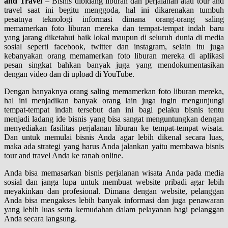
and Travel
– Bisnis dibidang liburan dan perjalanan atau tour and
travel saat ini begitu menggoda, hal ini dikarenakan tumbuh
pesatnya teknologi informasi dimana orang-orang saling
memamerkan foto liburan mereka dan tempat-tempat indah baru
yang jarang diketahui baik lokal maupun di seluruh dunia di media
sosial seperti facebook, twitter dan instagram, selain itu juga
kebanyakan orang memamerkan foto liburan mereka di aplikasi
pesan singkat bahkan banyak juga yang mendokumentasikan
dengan video dan di upload di YouTube.
Dengan banyaknya orang saling memamerkan foto liburan mereka,
hal ini menjadikan banyak orang lain juga ingin mengunjungi
tempat-tempat indah tersebut dan ini bagi pelaku bisnis tentu
menjadi ladang ide bisnis yang bisa sangat menguntungkan dengan
menyediakan fasilitas perjalanan liburan ke tempat-tempat wisata.
Dan untuk memulai bisnis Anda agar lebih dikenal secara luas,
maka ada strategi yang harus Anda jalankan yaitu membawa bisnis
tour and travel Anda ke ranah online.
Anda bisa memasarkan bisnis perjalanan wisata Anda pada media
sosial dan janga lupa untuk membuat website pribadi agar lebih
meyakinkan dan profesional. Dimana dengan website, pelanggan
Anda bisa mengakses lebih banyak informasi dan juga penawaran
yang lebih luas serta kemudahan dalam pelayanan bagi pelanggan
Anda secara langsung.