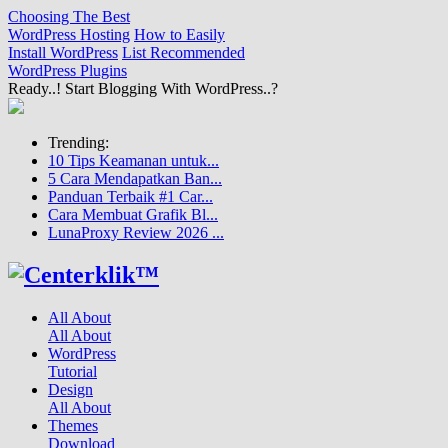
Choosing The Best
WordPress Hosting
How to Easily
Install WordPress
List Recommended
WordPress Plugins
Ready..! Start Blogging With WordPress..?
Trending:
10 Tips Keamanan untuk...
5 Cara Mendapatkan Ban...
Panduan Terbaik #1 Car...
Cara Membuat Grafik Bl...
LunaProxy Review 2026 ...
All About
All About
WordPress
Tutorial
Design
All About
Themes
Download