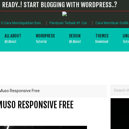
READY..! START BLOGGING WITH WORDPRESS..?
5 Cara Mendapatkan Ban...
Panduan Terbaik #1 Car...
Cara Membuat Grafik B
ALL ABOUT
WORDPRESS
DESIGN
THEMES
LIN
All About
Tutorial
All About
Download
Tuto
uso Responsive Free
USO RESPONSIVE FREE