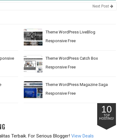
Next Post
n
Theme WordPress LiveBlog
Responsive Free
ponsive
Theme WordPress Catch Box
Responsive Free
e
Theme WordPress Magazine Saga
Responsive Free
10
TOP
HOSTING!
NG
itas Terbaik. For Serious Blogger!
View Deals