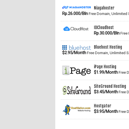
Niagahoster
Rp.26.000/Bln
Free Domain, Unlimited
IDCloudhost
Rp.30.000/Bln
Free 
Bluehost Hosting
$2.95/Month
Free Domain, Unlimited 
iPage Hosting
$1.99/Month
Free D
SiteGround Hosting
$3.45/Month
Free D
Hostgator
$3.95/Month
Free D