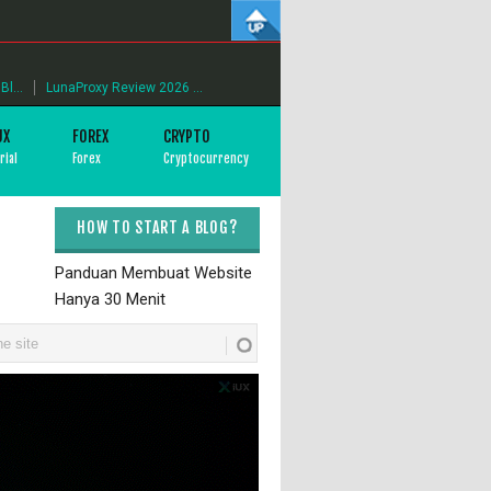
l...
LunaProxy Review 2026 ...
UX
FOREX
CRYPTO
rial
Forex
Cryptocurrency
HOW TO START A BLOG?
Panduan Membuat Website
Hanya 30 Menit