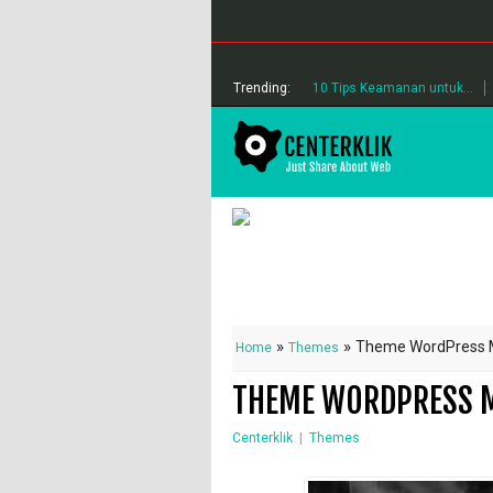
Trending:
10 Tips Keamanan untuk...
»
»
Theme WordPress M
Home
Themes
THEME WORDPRESS M
Centerklik
|
Themes