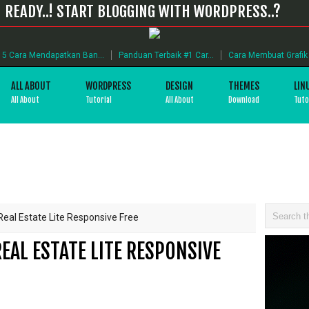
READY..! START BLOGGING WITH WORDPRESS..?
5 Cara Mendapatkan Ban...
Panduan Terbaik #1 Car...
Cara Membuat Grafik B
ALL ABOUT
WORDPRESS
DESIGN
THEMES
LIN
All About
Tutorial
All About
Download
Tuto
al Estate Lite Responsive Free
AL ESTATE LITE RESPONSIVE