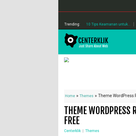
Trending:
10 Tips Keamanan untuk...
»
»
Theme WordPress Re
Home
Themes
THEME WORDPRESS RE
FREE
Centerklik
|
Themes