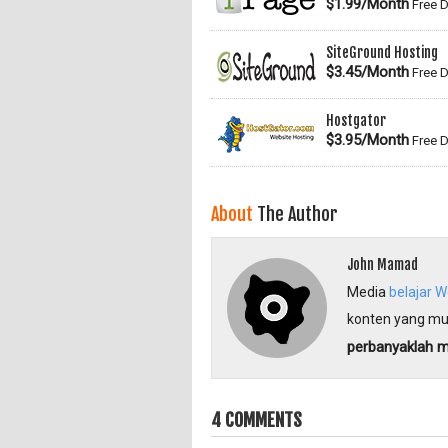
$1.99/Month
Free D
SiteGround Hosting
$3.45/Month
Free D
Hostgator
$3.95/Month
Free D
About
The Author
John Mamad
Media
belajar 
konten yang mu
perbanyaklah 
4 COMMENTS