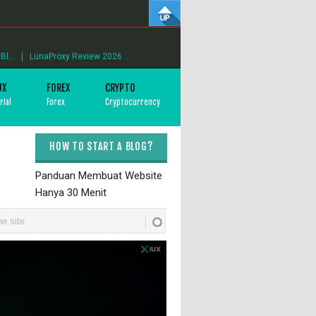
l...
LunaProxy Review 2026 ...
UX
FOREX
CRYPTO
rial
Forex
Cryptocurrency
HOW TO START A BLOG?
Panduan Membuat Website
Hanya 30 Menit