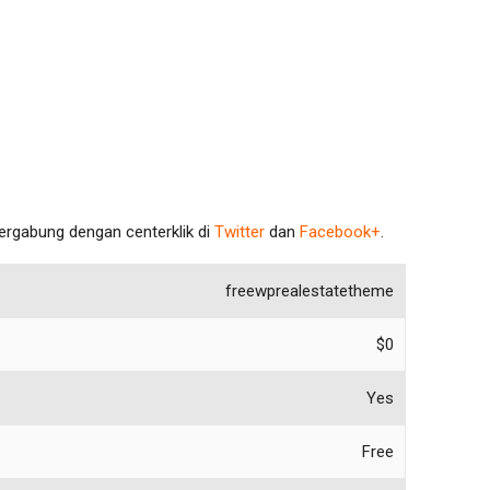
bergabung dengan centerklik di
Twitter
dan
Facebook+
.
freewprealestatetheme
$0
Yes
Free