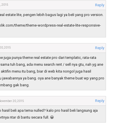
Reply
, 2015
l estate lite, pengen lebih bagus lagi ya beli yang pro version.
rklik.com/theme/theme-wordpress-real-estate-lite-responsive-
Reply
20, 2015
 juga punya theme real estate pro dari templatic, rata-rata
sama tuh bang, ada menu search rent / sell nya gtu, nah yg ane
aktifin menu itu bang, biar di web kita nongol juga hasil
gu jawabannya ya bang. oya ane banyak theme buat wp yang pro
yumbang gak bang.
Reply
November 20, 2015
 hasil beli apa tema nulled? kalo pro hasil beli langsung aja
tnya ntar di bantu secara full. 😀