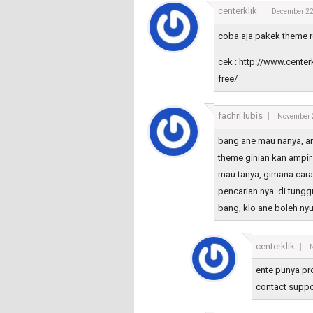
centerklik
December 22
coba aja pakek theme rea
cek : http://www.cente
free/
fachri lubis
November 
bang ane mau nanya, ane
theme ginian kan ampir 
mau tanya, gimana cara 
pencarian nya. di tung
bang, klo ane boleh n
centerklik
ente punya pro
contact suppor