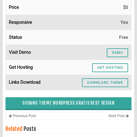
Price
$0
Responsive
Yes
Status
Free
Visit Demo
DEMO
Get Hosting
GET HOSTING
Links Download
DOWNLOAD THEME
GUDANG THEME WORDPRESS GRATIS BEST DESIGN
Previous Post
Next Post
Related
Posts