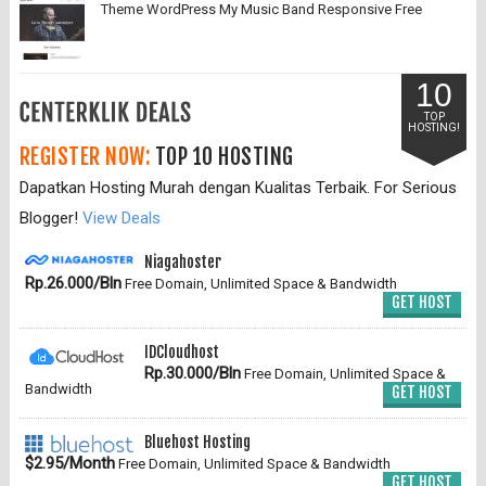
Theme WordPress My Music Band Responsive Free
10
TOP
HOSTING!
REGISTER NOW:
TOP 10 HOSTING
Dapatkan Hosting Murah dengan Kualitas Terbaik. For Serious
Blogger!
View Deals
Niagahoster
Rp.26.000/Bln
Free Domain, Unlimited Space & Bandwidth
GET HOST
IDCloudhost
Rp.30.000/Bln
Free Domain, Unlimited Space &
Bandwidth
GET HOST
Bluehost Hosting
$2.95/Month
Free Domain, Unlimited Space & Bandwidth
GET HOST