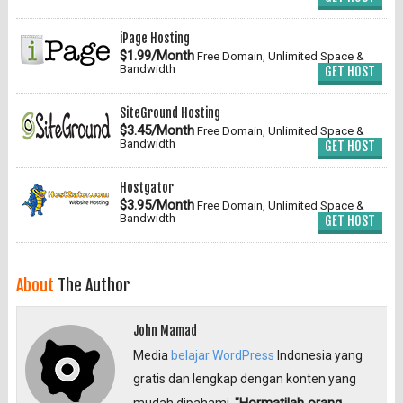
iPage Hosting
$1.99/Month
Free Domain, Unlimited Space &
Bandwidth
GET HOST
SiteGround Hosting
$3.45/Month
Free Domain, Unlimited Space &
Bandwidth
GET HOST
Hostgator
$3.95/Month
Free Domain, Unlimited Space &
Bandwidth
GET HOST
About
The Author
John Mamad
Media
belajar WordPress
Indonesia yang
gratis dan lengkap dengan konten yang
"Hormatilah orang
mudah dipahami.