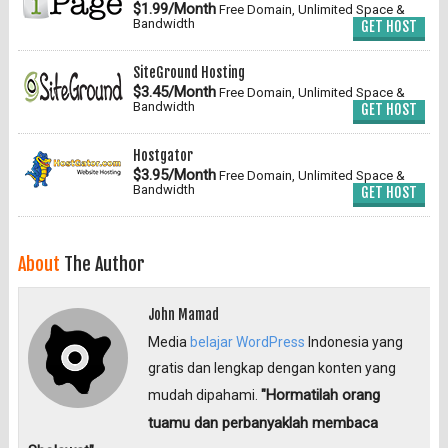
$1.99/Month
Free Domain, Unlimited Space &
Bandwidth
GET HOST
SiteGround Hosting
$3.45/Month
Free Domain, Unlimited Space &
Bandwidth
GET HOST
Hostgator
$3.95/Month
Free Domain, Unlimited Space &
Bandwidth
GET HOST
About
The Author
John Mamad
Media
belajar WordPress
Indonesia yang
gratis dan lengkap dengan konten yang
"Hormatilah orang
mudah dipahami.
tuamu dan perbanyaklah membaca