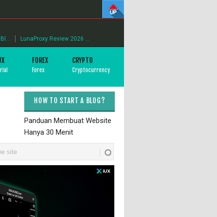
l...
LunaProxy Review 2026 ...
UX
FOREX
CRYPTO
rial
Forex
Cryptocurrency
HOW TO START A BLOG?
Panduan Membuat Website
Hanya 30 Menit