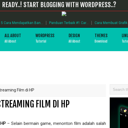
READY..! START BLOGGING WITH WORDPRESS..?
5 Cara Mendapatkan Ban...
Panduan Terbaik #1 Car...
Cara Membuat Grafik B
ALL ABOUT
WORDPRESS
DESIGN
THEMES
LIN
All About
Tutorial
All About
Download
Tuto
treaming Film di HP
STREAMING FILM DI HP
i HP
– Selain bermain game, menonton film adalah salah