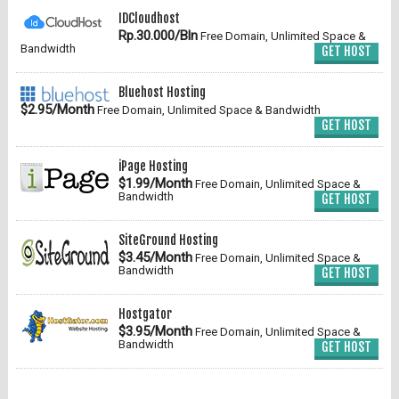
IDCloudhost
Rp.30.000/Bln
Free Domain, Unlimited Space &
Bandwidth
GET HOST
Bluehost Hosting
$2.95/Month
Free Domain, Unlimited Space & Bandwidth
GET HOST
iPage Hosting
$1.99/Month
Free Domain, Unlimited Space &
Bandwidth
GET HOST
SiteGround Hosting
$3.45/Month
Free Domain, Unlimited Space &
Bandwidth
GET HOST
Hostgator
$3.95/Month
Free Domain, Unlimited Space &
Bandwidth
GET HOST