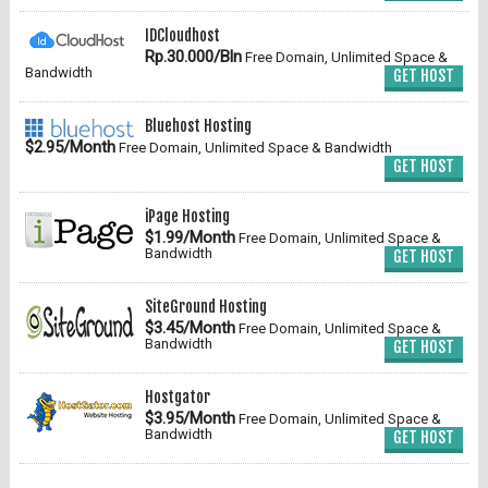
IDCloudhost
Rp.30.000/Bln
Free Domain, Unlimited Space &
Bandwidth
GET HOST
Bluehost Hosting
$2.95/Month
Free Domain, Unlimited Space & Bandwidth
GET HOST
iPage Hosting
$1.99/Month
Free Domain, Unlimited Space &
Bandwidth
GET HOST
SiteGround Hosting
$3.45/Month
Free Domain, Unlimited Space &
Bandwidth
GET HOST
Hostgator
$3.95/Month
Free Domain, Unlimited Space &
Bandwidth
GET HOST