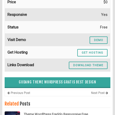
Price
$0
Responsive
Yes
Status
Free
Visit Demo
DEMO
Get Hosting
GET HOSTING
Links Download
DOWNLOAD THEME
GUDANG THEME WORDPRESS GRATIS BEST DESIGN
Previous Post
Next Post
Related
Posts
Theme WordPress Freddo Responsive Free