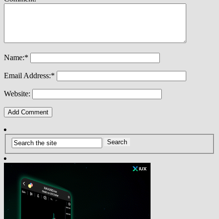
Name:
*
Email Address:
*
Website: