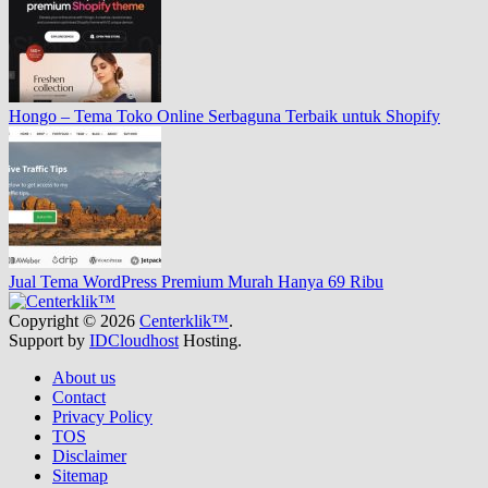
Hongo – Tema Toko Online Serbaguna Terbaik untuk Shopify
Jual Tema WordPress Premium Murah Hanya 69 Ribu
Copyright © 2026
Centerklik™
.
Support by
IDCloudhost
Hosting.
About us
Contact
Privacy Policy
TOS
Disclaimer
Sitemap