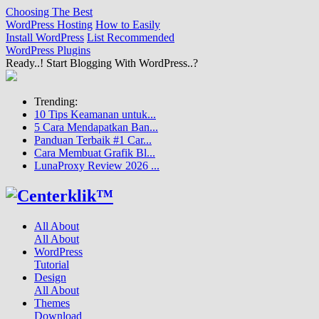
Choosing The Best
WordPress Hosting
How to Easily
Install WordPress
List Recommended
WordPress Plugins
Ready..! Start Blogging With WordPress..?
Trending:
10 Tips Keamanan untuk...
5 Cara Mendapatkan Ban...
Panduan Terbaik #1 Car...
Cara Membuat Grafik Bl...
LunaProxy Review 2026 ...
All About
All About
WordPress
Tutorial
Design
All About
Themes
Download