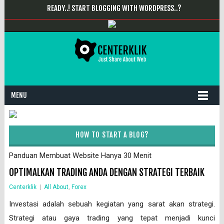
READY..! START BLOGGING WITH WORDPRESS..?
MENU
HOW TO START A BLOG?
Panduan Membuat Website Hanya 30 Menit
OPTIMALKAN TRADING ANDA DENGAN STRATEGI TERBAIK
Centerklik
|
All About
,
Forex
Investasi adalah sebuah kegiatan yang sarat akan strategi.
Strategi atau gaya trading yang tepat menjadi kunci