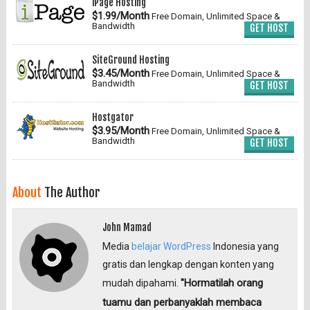
iPage Hosting
$1.99/Month
Free Domain, Unlimited Space &
Bandwidth
GET HOST
SiteGround Hosting
$3.45/Month
Free Domain, Unlimited Space &
Bandwidth
GET HOST
Hostgator
$3.95/Month
Free Domain, Unlimited Space &
Bandwidth
GET HOST
About
The Author
John Mamad
Media
belajar WordPress
Indonesia yang
gratis dan lengkap dengan konten yang
"Hormatilah orang
mudah dipahami.
tuamu dan perbanyaklah membaca