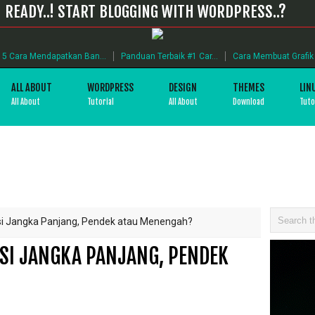
READY..! START BLOGGING WITH WORDPRESS..?
5 Cara Mendapatkan Ban...
Panduan Terbaik #1 Car...
Cara Membuat Grafik B
ALL ABOUT
WORDPRESS
DESIGN
THEMES
LIN
All About
Tutorial
All About
Download
Tuto
asi Jangka Panjang, Pendek atau Menengah?
ASI JANGKA PANJANG, PENDEK