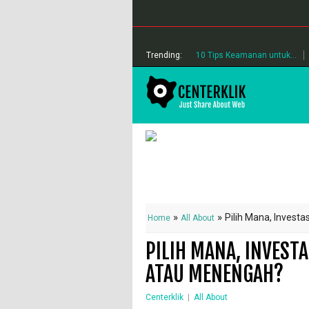
Trending:
10 Tips Keamanan untuk...
»
»
Pilih Mana, Invest
Home
All About
PILIH MANA, INVEST
ATAU MENENGAH?
Centerklik
|
All About