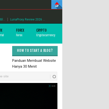
l...
LunaProxy Review 2026 ...
UX
FOREX
CRYPTO
rial
Forex
Cryptocurrency
HOW TO START A BLOG?
Panduan Membuat Website
Hanya 30 Menit