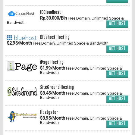
IDCloudhost
Rp.30.000/Bln
Free Domain, Unlimited Space &
Bandwidth
GET HOST
Bluehost Hosting
$2.95/Month
Free Domain, Unlimited Space & Bandwidth
GET HOST
iPage Hosting
$1.99/Month
Free Domain, Unlimited Space &
Bandwidth
GET HOST
SiteGround Hosting
$3.45/Month
Free Domain, Unlimited Space &
Bandwidth
GET HOST
Hostgator
$3.95/Month
Free Domain, Unlimited Space &
Bandwidth
GET HOST