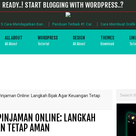
READY..! START BLOGGING WITH WORDPRESS..?
5 Cara Mendapatkan Ban...
Panduan Terbaik #1 Car...
Cara Membuat Grafik B
ALL ABOUT
WORDPRESS
DESIGN
THEMES
LIN
All About
Tutorial
All About
Download
Tuto
injaman Online: Langkah Bijak Agar Keuangan Tetap
PINJAMAN ONLINE: LANGKAH
AN TETAP AMAN