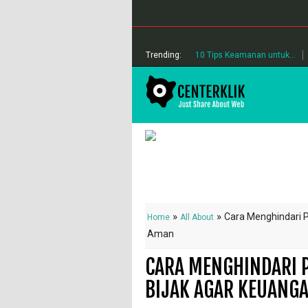
Trending:
10 Tips Keamanan untuk...
»
»
Cara Menghindari P
Home
All About
Aman
CARA MENGHINDARI 
BIJAK AGAR KEUANG