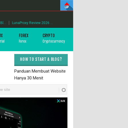
l...
LunaProxy Review 2026 ...
UX
FOREX
CRYPTO
rial
Forex
Cryptocurrency
HOW TO START A BLOG?
Panduan Membuat Website
Hanya 30 Menit