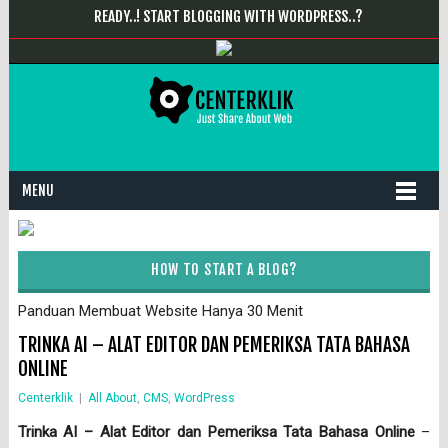
READY..! START BLOGGING WITH WORDPRESS..?
MENU
HOW TO START A BLOG?
Panduan Membuat Website Hanya 30 Menit
TRINKA AI – ALAT EDITOR DAN PEMERIKSA TATA BAHASA
ONLINE
Centerklik
|
All About
,
CMS
,
WordPress
Trinka AI – Alat Editor dan Pemeriksa Tata Bahasa Online
–