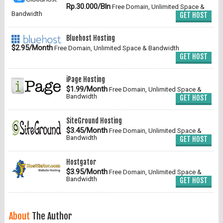
Rp.30.000/Bln
Free Domain, Unlimited Space &
Bandwidth
GET HOST
Bluehost Hosting
$2.95/Month
Free Domain, Unlimited Space & Bandwidth
GET HOST
iPage Hosting
$1.99/Month
Free Domain, Unlimited Space &
Bandwidth
GET HOST
SiteGround Hosting
$3.45/Month
Free Domain, Unlimited Space &
Bandwidth
GET HOST
Hostgator
$3.95/Month
Free Domain, Unlimited Space &
Bandwidth
GET HOST
About
The Author