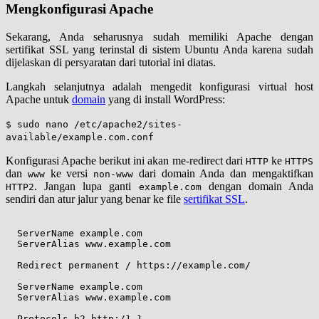
Mengkonfigurasi Apache
Sekarang, Anda seharusnya sudah memiliki Apache dengan
sertifikat SSL yang terinstal di sistem Ubuntu Anda karena sudah
dijelaskan di persyaratan dari tutorial ini diatas.
Langkah selanjutnya adalah mengedit konfigurasi virtual host
Apache untuk
domain
yang di install WordPress:
$ sudo nano /etc/apache2/sites-
available/example.com.conf
Konfigurasi Apache berikut ini akan me-redirect dari
ke
HTTP
HTTPS
dan
ke versi
dari domain Anda dan mengaktifkan
www
non-www
. Jangan lupa ganti
dengan domain Anda
HTTP2
example.com
sendiri dan atur jalur yang benar ke file
sertifikat SSL
.
  ServerName example.com

  ServerAlias www.example.com

  Redirect permanent / https://example.com/

  ServerName example.com

  ServerAlias www.example.com

  Protocols h2 http:/1.1
