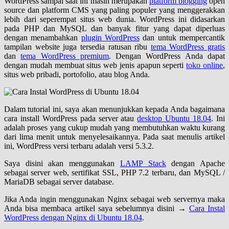
WordPress sampai saat ini masih merupakan
platform blogging
open
source dan platform CMS yang paling populer yang menggerakkan
lebih dari seperempat situs web dunia. WordPress ini didasarkan
pada PHP dan MySQL dan banyak fitur yang dapat diperluas
dengan menambahkan
plugin WordPress
dan untuk mempercantik
tampilan website juga tersedia ratusan ribu
tema WordPress gratis
dan
tema WordPress premium
. Dengan WordPress Anda dapat
dengan mudah membuat situs web jenis apapun seperti
toko online
,
situs web pribadi, portofolio, atau blog Anda.
Dalam tutorial ini, saya akan menunjukkan kepada Anda bagaimana
cara install WordPress pada server atau
desktop Ubuntu 18.04
. Ini
adalah proses yang cukup mudah yang membutuhkan waktu kurang
dari lima menit untuk menyelesaikannya. Pada saat menulis artikel
ini, WordPress versi terbaru adalah versi 5.3.2.
Saya disini akan menggunakan
LAMP Stack
dengan Apache
sebagai server web, sertifikat SSL, PHP 7.2 terbaru, dan MySQL /
MariaDB sebagai server database.
Jika Anda ingin menggunakan Nginx sebagai web servernya maka
Anda bisa membaca artikel saya sebelumnya disini →
Cara Instal
WordPress dengan Nginx di Ubuntu 18.04
.