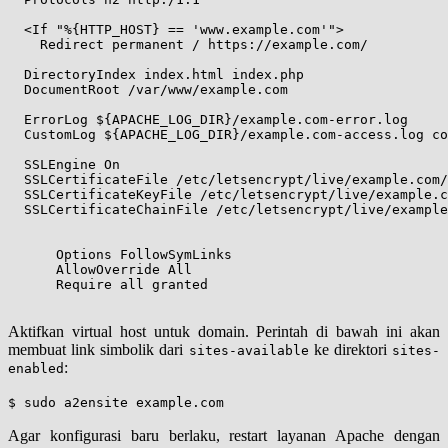
  <If "%{HTTP_HOST} == 'www.example.com'">

    Redirect permanent / https://example.com/

  DirectoryIndex index.html index.php

  DocumentRoot /var/www/example.com

  ErrorLog ${APACHE_LOG_DIR}/example.com-error.log

  CustomLog ${APACHE_LOG_DIR}/example.com-access.log co
  SSLEngine On

  SSLCertificateFile /etc/letsencrypt/live/example.com/
  SSLCertificateKeyFile /etc/letsencrypt/live/example.c
  SSLCertificateChainFile /etc/letsencrypt/live/example
      Options FollowSymLinks

      AllowOverride All

      Require all granted

Aktifkan virtual host untuk domain. Perintah di bawah ini akan
membuat link simbolik dari
ke direktori
sites-available
sites-
:
enabled
$ sudo a2ensite example.com
Agar konfigurasi baru berlaku, restart layanan Apache dengan