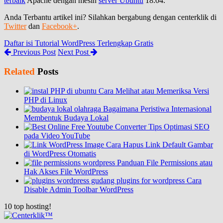
terbaik
Apache dengan mesin
server Ubuntu
18.04.
Anda Terbantu artikel ini? Silahkan bergabung dengan centerklik di
Twitter
dan
Facebook+
.
Daftar isi Tutorial WordPress Terlengkap Gratis
Previous Post
Next Post
Related
Posts
Cara Melihat atau Memeriksa Versi
PHP di Linux
Bagaimana Peristiwa Internasional
Membentuk Budaya Lokal
Tips Optimasi SEO
pada Video YouTube
Cara Hapus Link Default Gambar
di WordPress Otomatis
Panduan File Permissions atau
Hak Akses File WordPress
Cara
Disable Admin Toolbar WordPress
10
top hosting!