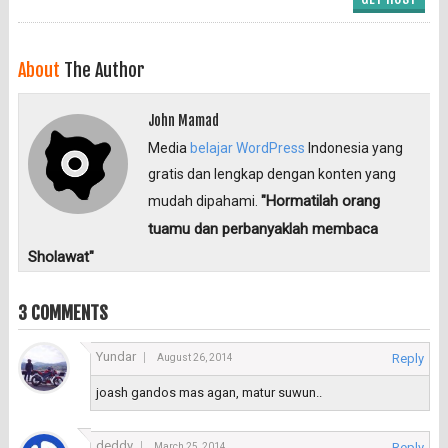
About
The Author
John Mamad
Media
belajar WordPress
Indonesia yang
gratis dan lengkap dengan konten yang
"Hormatilah orang
mudah dipahami.
tuamu dan perbanyaklah membaca
Sholawat"
3 COMMENTS
Yundar
Reply
August 26, 2014
joash gandos mas agan, matur suwun..
deddy
Reply
March 25, 2014