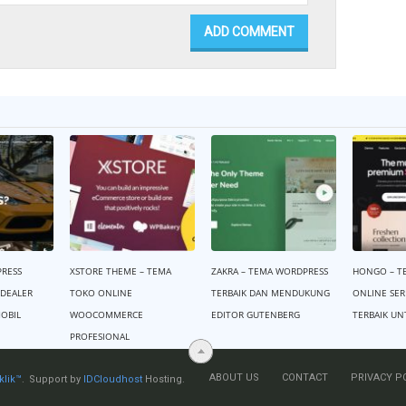
RESS
XSTORE THEME – TEMA
ZAKRA – TEMA WORDPRESS
HONGO – T
 DEALER
TOKO ONLINE
TERBAIK DAN MENDUKUNG
ONLINE SE
OBIL
WOOCOMMERCE
EDITOR GUTENBERG
TERBAIK UN
PROFESIONAL
ABOUT US
CONTACT
PRIVACY P
klik™
.
Support by
IDCloudhost
Hosting.