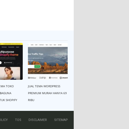
EMA TOKO
JUAL TEMA WORDPRESS
RBAGUNA
PREMIUM MURAH HANYA 69
TUK SHOPIFY
RIBU
OLICY
TOS
DISCLAIMER
SITEMAP