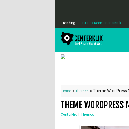
Trending:
10 Tips Keamanan untuk...
»
»
Theme WordPress M
Home
Themes
THEME WORDPRESS M
Centerklik
|
Themes