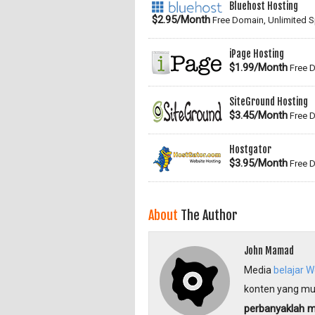
Bluehost Hosting
$2.95/Month
Free Domain, Unlimited 
iPage Hosting
$1.99/Month
Free D
SiteGround Hosting
$3.45/Month
Free D
Hostgator
$3.95/Month
Free D
About
The Author
John Mamad
Media
belajar 
konten yang mu
perbanyaklah 