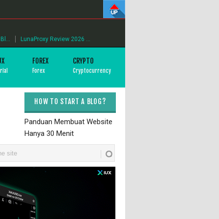
l...
LunaProxy Review 2026 ...
UX
FOREX
CRYPTO
rial
Forex
Cryptocurrency
HOW TO START A BLOG?
Panduan Membuat Website
Hanya 30 Menit