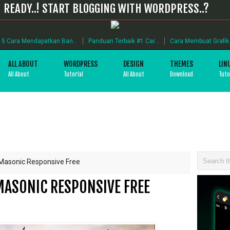
READY..! START BLOGGING WITH WORDPRESS..?
5 Cara Mendapatkan Ban...
Panduan Terbaik #1 Car...
Cara Membuat Grafik B
ALL ABOUT
WORDPRESS
DESIGN
THEMES
LIN
All About
Tutorial
All About
Download
Tuto
asonic Responsive Free
ASONIC RESPONSIVE FREE