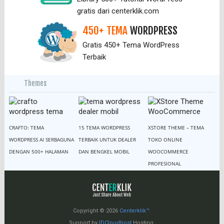
gratis dari centerklik.com
450+ TEMA
WORDPRESS
Gratis 450+ Tema WordPress
Terbaik
Themes
CRAFTO: TEMA
15 TEMA WORDPRESS
XSTORE THEME – TEMA
WORDPRESS AI SERBAGUNA
TERBAIK UNTUK DEALER
TOKO ONLINE
DENGAN 500+ HALAMAN
DAN BENGKEL MOBIL
WOOCOMMERCE
PROFESIONAL
Copyright © 2026
Centerklik™
.
Support by
IDCloudhost
Hosting.