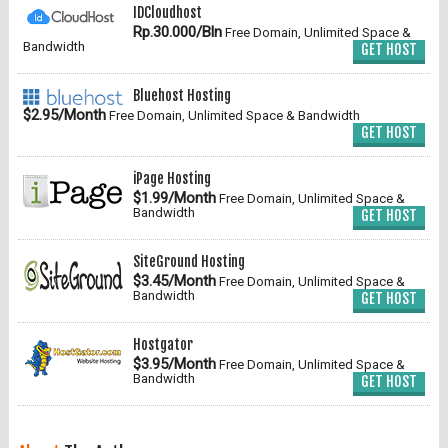
IDCloudhost
Rp.30.000/Bln
Free Domain, Unlimited Space &
Bandwidth
GET HOST
Bluehost Hosting
$2.95/Month
Free Domain, Unlimited Space & Bandwidth
GET HOST
iPage Hosting
$1.99/Month
Free Domain, Unlimited Space &
Bandwidth
GET HOST
SiteGround Hosting
$3.45/Month
Free Domain, Unlimited Space &
Bandwidth
GET HOST
Hostgator
$3.95/Month
Free Domain, Unlimited Space &
Bandwidth
GET HOST