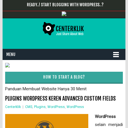
READY..! START BLOGGING WITH WORDPRESS..?
MENU
HOW TO START A BLOG?
Panduan Membuat Website Hanya 30 Menit
PLUGINS WORDPRESS KEREN ADVANCED CUSTOM FIELDS
Centerklik
|
CMS
,
Plugins
,
WordPress
,
WordPress
WordPress
selain menjadi