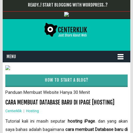
READY..! START BLOGGING WITH WORDPRESS..?
MENU
HOW TO START A BLOG?
Panduan Membuat Website Hanya 30 Menit
CARA MEMBUAT DATABASE BARU DI IPAGE [HOSTING]
Centerklik
|
Hosting
Tutorial kali ini masih seputar
hosting iPage
. dan yang akan
saya bahas adalah bagaimana
cara membuat Database baru di