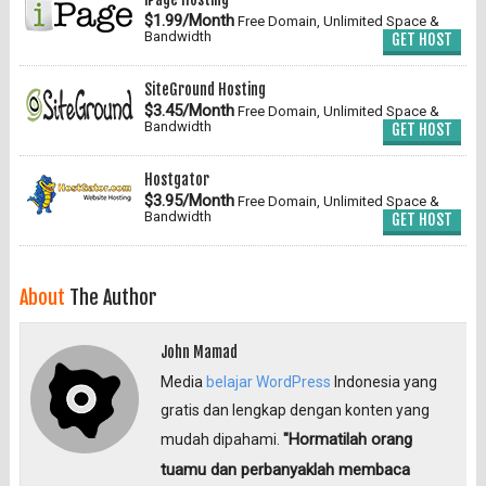
$1.99/Month
Free Domain, Unlimited Space &
Bandwidth
GET HOST
SiteGround Hosting
$3.45/Month
Free Domain, Unlimited Space &
Bandwidth
GET HOST
Hostgator
$3.95/Month
Free Domain, Unlimited Space &
Bandwidth
GET HOST
About
The Author
John Mamad
Media
belajar WordPress
Indonesia yang
gratis dan lengkap dengan konten yang
"Hormatilah orang
mudah dipahami.
tuamu dan perbanyaklah membaca