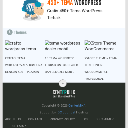
450+ TEMA
WORDPRESS
Gratis 450+ Tema WordPress
Terbaik
Themes
CRAFTO: TEMA
15 TEMA WORDPRESS
XSTORE THEME – TEMA
WORDPRESS AI SERBAGUNA
TERBAIK UNTUK DEALER
TOKO ONLINE
DENGAN 500+ HALAMAN
DAN BENGKEL MOBIL
WOOCOMMERCE
PROFESIONAL
Copyright © 2026
Centerklik™
.
Support by
IDCloudhost
Hosting.
ABOUT US
CONTACT
PRIVACY POLICY
TOS
DISCLAIMER
SITEMAP