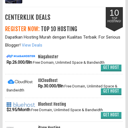
10
TOP
HOSTING!
REGISTER NOW:
TOP 10 HOSTING
Dapatkan Hosting Murah dengan Kualitas Terbaik. For Serious
Blogger!
View Deals
Niagahoster
Rp.26.000/Bln
Free Domain, Unlimited Space & Bandwidth
GET HOST
IDCloudhost
Rp.30.000/Bln
Free Domain, Unlimited Space &
Bandwidth
GET HOST
Bluehost Hosting
$2.95/Month
Free Domain, Unlimited Space & Bandwidth
GET HOST
iPage Hosting