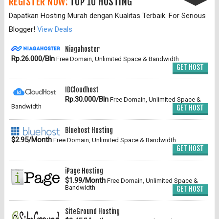
REGISTER NOW:
TOP 10 HOSTING
Dapatkan Hosting Murah dengan Kualitas Terbaik. For Serious
Blogger!
View Deals
Niagahoster
Rp.26.000/Bln
Free Domain, Unlimited Space & Bandwidth
GET HOST
IDCloudhost
Rp.30.000/Bln
Free Domain, Unlimited Space &
Bandwidth
GET HOST
Bluehost Hosting
$2.95/Month
Free Domain, Unlimited Space & Bandwidth
GET HOST
iPage Hosting
$1.99/Month
Free Domain, Unlimited Space &
Bandwidth
GET HOST
SiteGround Hosting