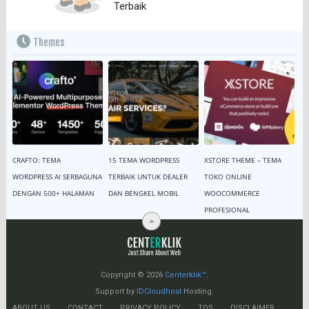
Terbaik
Themes
CRAFTO: TEMA
15 TEMA WORDPRESS
XSTORE THEME – TEMA
WORDPRESS AI SERBAGUNA
TERBAIK UNTUK DEALER
TOKO ONLINE
DENGAN 500+ HALAMAN
DAN BENGKEL MOBIL
WOOCOMMERCE
PROFESIONAL
Copyright © 2026
Centerklik™
.
Support by
IDCloudhost
Hosting.
ABOUT US
CONTACT
PRIVACY POLICY
TOS
DISCLAIMER