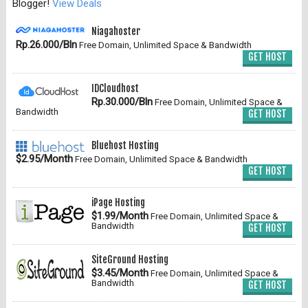
Blogger!
View Deals
Niagahoster
Rp.26.000/Bln
Free Domain, Unlimited Space & Bandwidth
GET HOST
IDCloudhost
Rp.30.000/Bln
Free Domain, Unlimited Space &
Bandwidth
GET HOST
Bluehost Hosting
$2.95/Month
Free Domain, Unlimited Space & Bandwidth
GET HOST
iPage Hosting
$1.99/Month
Free Domain, Unlimited Space &
Bandwidth
GET HOST
SiteGround Hosting
$3.45/Month
Free Domain, Unlimited Space &
Bandwidth
GET HOST