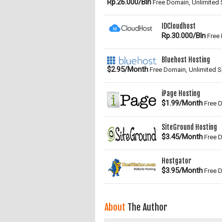
Rp.26.000/Bln
Free Domain, Unlimited
IDCloudhost
Rp.30.000/Bln
Free 
Bluehost Hosting
$2.95/Month
Free Domain, Unlimited 
iPage Hosting
$1.99/Month
Free D
SiteGround Hosting
$3.45/Month
Free D
Hostgator
$3.95/Month
Free D
About
The Author