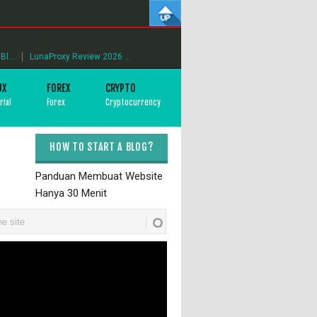
l...
LunaProxy Review 2026 ...
UX
FOREX
CRYPTO
rial
Forex
Cryptocurrency
HOW TO START A BLOG?
Panduan Membuat Website
Hanya 30 Menit