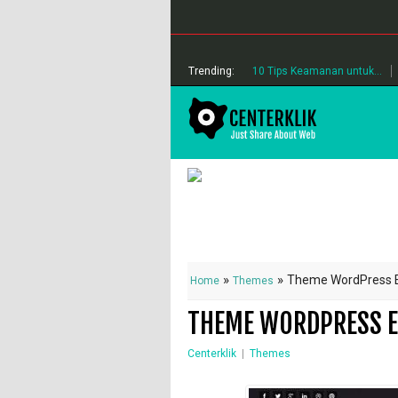
Trending:
10 Tips Keamanan untuk...
»
»
Theme WordPress E
Home
Themes
THEME WORDPRESS E
Centerklik
|
Themes