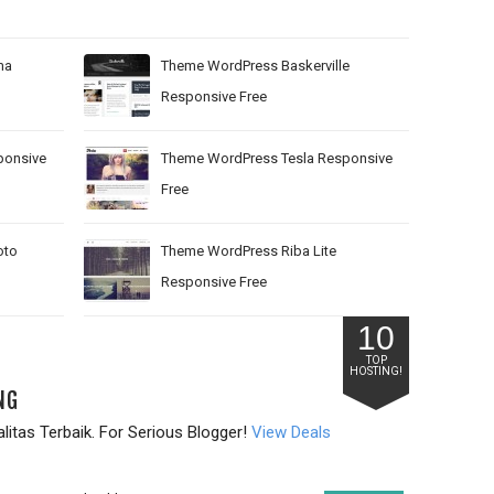
ma
Theme WordPress Baskerville
Responsive Free
ponsive
Theme WordPress Tesla Responsive
Free
oto
Theme WordPress Riba Lite
Responsive Free
10
TOP
HOSTING!
NG
itas Terbaik. For Serious Blogger!
View Deals