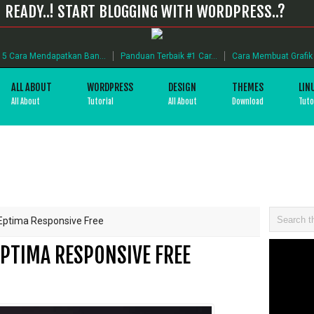
READY..! START BLOGGING WITH WORDPRESS..?
5 Cara Mendapatkan Ban...
Panduan Terbaik #1 Car...
Cara Membuat Grafik B
ALL ABOUT
WORDPRESS
DESIGN
THEMES
LIN
All About
Tutorial
All About
Download
Tuto
ptima Responsive Free
PTIMA RESPONSIVE FREE