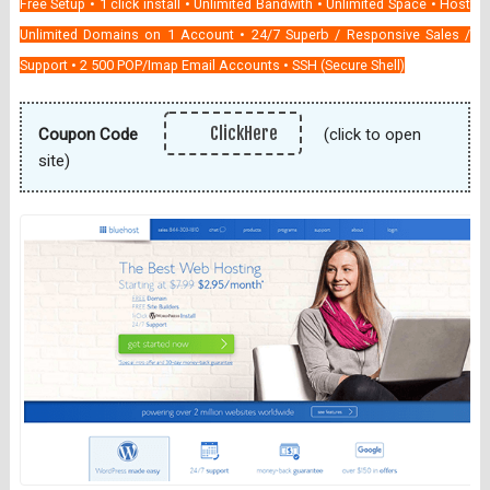
Free Setup • 1 click install • Unlimited Bandwith • Unlimited Space • Host
Unlimited Domains on 1 Account • 24/7 Superb / Responsive Sales /
Support • 2 500 POP/Imap Email Accounts • SSH (Secure Shell)
ClickHere
Coupon Code
(click to open
site)