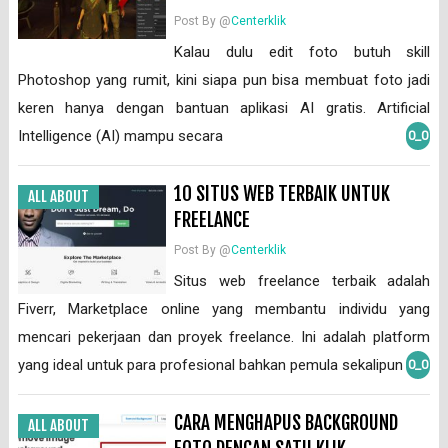
Post By @
Centerklik
Kalau dulu edit foto butuh skill
Photoshop yang rumit, kini siapa pun bisa membuat foto jadi
keren hanya dengan bantuan aplikasi AI gratis. Artificial
Intelligence (AI) mampu secara
0_0
10 SITUS WEB TERBAIK UNTUK
ALL ABOUT
FREELANCE
Post By @
Centerklik
Situs web freelance terbaik adalah
Fiverr, Marketplace online yang membantu individu yang
mencari pekerjaan dan proyek freelance. Ini adalah platform
yang ideal untuk para profesional bahkan pemula sekalipun
0_0
CARA MENGHAPUS BACKGROUND
ALL ABOUT