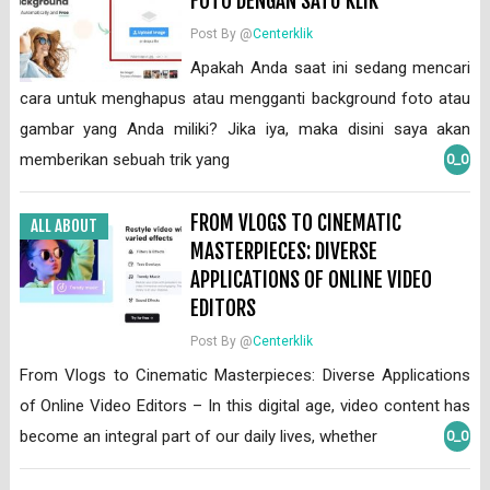
FOTO DENGAN SATU KLIK
Post By @
Centerklik
Apakah Anda saat ini sedang mencari
cara untuk menghapus atau mengganti background foto atau
gambar yang Anda miliki? Jika iya, maka disini saya akan
memberikan sebuah trik yang
0_0
FROM VLOGS TO CINEMATIC
ALL ABOUT
MASTERPIECES: DIVERSE
APPLICATIONS OF ONLINE VIDEO
EDITORS
Post By @
Centerklik
From Vlogs to Cinematic Masterpieces: Diverse Applications
of Online Video Editors – In this digital age, video content has
become an integral part of our daily lives, whether
0_0