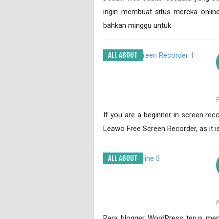
ingin membuat situs mereka onlin
bahkan minggu untuk
ALL ABOUT
If you are a beginner in screen reco
Leawo Free Screen Recorder, as it i
ALL ABOUT
Para blogger WordPress terus men