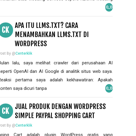
0_0
APA ITU LLMS.TXT? CARA
CK
MENAMBAHKAN LLMS.TXT DI
WORDPRESS
Post By @
Centerklik
Bulan lalu, saya melihat crawler dari perusahaan AI
seperti OpenAI dan AI Google di analitik situs web saya.
Reaksi pertama saya adalah kekhawatiran: Apakah
konten saya dicuri tanpa
0_0
JUAL PRODUK DENGAN WORDPRESS
CK
SIMPLE PAYPAL SHOPPING CART
Post By @
Centerklik
ping Cart adalah plugin WordPress gratis yang