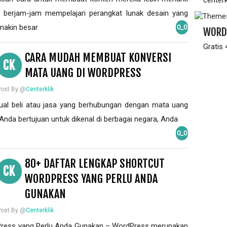
center
 berjam-jam mempelajari perangkat lunak desain yang
makin besar
0_0
WORD
Gratis
CARA MUDAH MEMBUAT KONVERSI
CK
MATA UANG DI WORDPRESS
Post By @
Centerklik
ual beli atau jasa yang berhubungan dengan mata uang
 Anda bertujuan untuk dikenal di berbagai negara, Anda
0_0
80+ DAFTAR LENGKAP SHORTCUT
CK
WORDPRESS YANG PERLU ANDA
GUNAKAN
Post By @
Centerklik
Press yang Perlu Anda Gunakan – WordPress merupakan