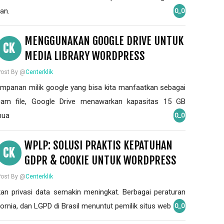
an.
0_0
MENGGUNAKAN GOOGLE DRIVE UNTUK
CK
MEDIA LIBRARY WORDPRESS
Post By @
Centerklik
mpanan milik google yang bisa kita manfaatkan sebagai
cam file, Google Drive menawarkan kapasitas 15 GB
mua
0_0
WPLP: SOLUSI PRAKTIS KEPATUHAN
CK
GDPR & COOKIE UNTUK WORDPRESS
Post By @
Centerklik
akan privasi data semakin meningkat. Berbagai peraturan
fornia, dan LGPD di Brasil menuntut pemilik situs web
0_0