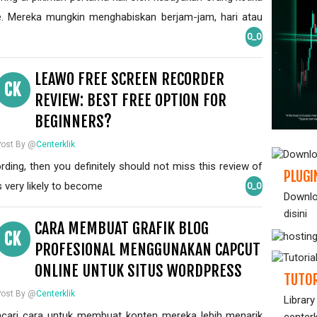
e. Mereka mungkin menghabiskan berjam-jam, hari atau
0_0
LEAWO FREE SCREEN RECORDER
CK
REVIEW: BEST FREE OPTION FOR
BEGINNERS?
Post By @
Centerklik
rding, then you definitely should not miss this review of
PLUGI
s very likely to become
0_0
Downlo
disini
CARA MEMBUAT GRAFIK BLOG
CK
PROFESIONAL MENGGUNAKAN CAPCUT
ONLINE UNTUK SITUS WORDPRESS
TUTOR
Post By @
Centerklik
Library
cari cara untuk membuat konten mereka lebih menarik