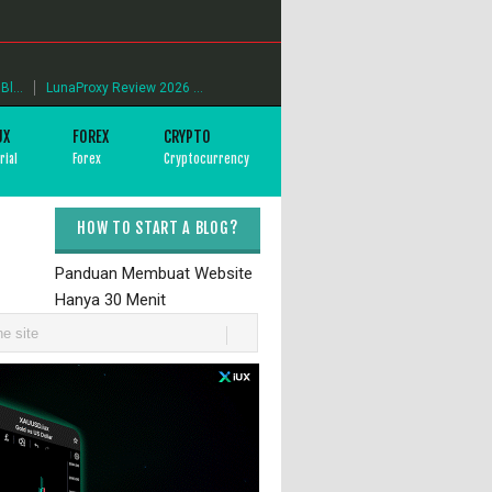
l...
LunaProxy Review 2026 ...
UX
FOREX
CRYPTO
rial
Forex
Cryptocurrency
HOW TO START A BLOG?
Panduan Membuat Website
Hanya 30 Menit