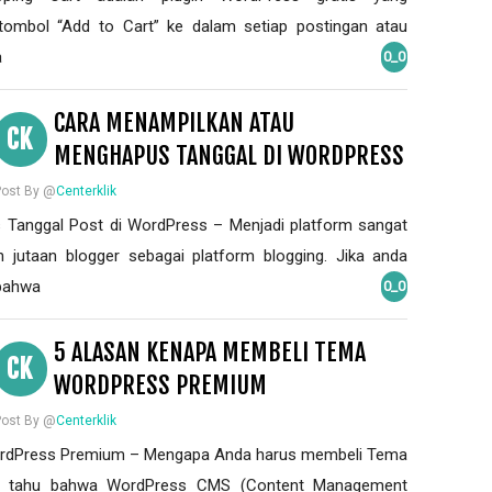
ombol “Add to Cart” ke dalam setiap postingan atau
a
0_0
CARA MENAMPILKAN ATAU
CK
MENGHAPUS TANGGAL DI WORDPRESS
Post By @
Centerklik
Tanggal Post di WordPress – Menjadi platform sangat
 jutaan blogger sebagai platform blogging. Jika anda
 bahwa
0_0
5 ALASAN KENAPA MEMBELI TEMA
CK
WORDPRESS PREMIUM
Post By @
Centerklik
rdPress Premium – Mengapa Anda harus membeli Tema
a tahu bahwa WordPress CMS (Content Management