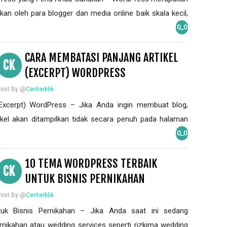
an oleh para blogger dan media online baik skala kecil,
0_0
CARA MEMBATASI PANJANG ARTIKEL
CK
(EXCERPT) WORDPRESS
Post By @
Centerklik
(Excerpt) WordPress – Jika Anda ingin membuat blog,
kel akan ditampilkan tidak secara penuh pada halaman
0_0
10 TEMA WORDPRESS TERBAIK
CK
UNTUK BISNIS PERNIKAHAN
Post By @
Centerklik
uk Bisnis Pernikahan – Jika Anda saat ini sedang
rnikahan atau wedding services seperti rizkima wedding