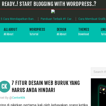
READY..! START BLOGGING WITH WORDPRESS..?
5 Cara Mendapatkan Ban...
Panduan Terbaik #1 Car...
Cara Membuat Grafik B
ALL ABOUT
WORDPRESS
DESIGN
THEMES
LIN
All About
Tutorial
All About
Download
Tuto
7 FITUR DESAIN WEB BURUK YANG
CK
HARUS ANDA HINDARI
Post By @
Centerklik
ng di pikirkan pertama kali oleh kebayakan orang ketika