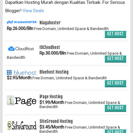
Dapatkan Hosting Murah dengan Kualitas Terbaik. For Serious
Blogger!
View Deals
Niagahoster
Rp.26.000/Bln
Free Domain, Unlimited Space & Bandwidth
GET HOST
IDCloudhost
Rp.30.000/Bln
Free Domain, Unlimited Space &
Bandwidth
GET HOST
Bluehost Hosting
$2.95/Month
Free Domain, Unlimited Space & Bandwidth
GET HOST
iPage Hosting
$1.99/Month
Free Domain, Unlimited Space &
Bandwidth
GET HOST
SiteGround Hosting
$3.45/Month
Free Domain, Unlimited Space &
Bandwidth
GET HOST