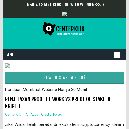
READY..! START BLOGGING WITH WORDPRESS..?
MENU
HOW TO START A BLOG?
Panduan Membuat Website Hanya 30 Menit
PENJELASAN PROOF OF WORK VS PROOF OF STAKE DI
KRIPTO
Centerklik
|
All About
,
Crypto
,
Forex
Jika Anda telah berada di ekosistem cryptocurrency dalam