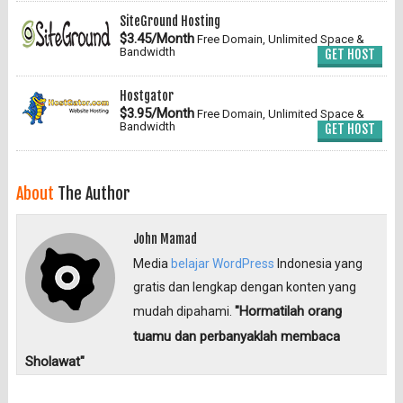
SiteGround Hosting
$3.45/Month
Free Domain, Unlimited Space &
Bandwidth
GET HOST
Hostgator
$3.95/Month
Free Domain, Unlimited Space &
Bandwidth
GET HOST
About
The Author
John Mamad
Media
belajar WordPress
Indonesia yang
gratis dan lengkap dengan konten yang
"Hormatilah orang
mudah dipahami.
tuamu dan perbanyaklah membaca
Sholawat"