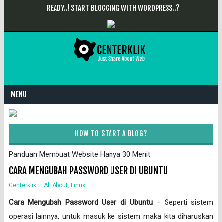
READY..! START BLOGGING WITH WORDPRESS..?
MENU
HOW TO START A BLOG?
Panduan Membuat Website Hanya 30 Menit
CARA MENGUBAH PASSWORD USER DI UBUNTU
Centerklik
|
All About
,
Linux
Cara Mengubah Password User di Ubuntu
– Seperti sistem
operasi lainnya, untuk masuk ke sistem maka kita diharuskan