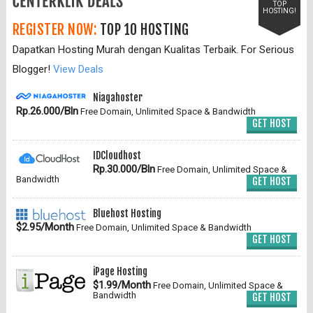
TOP
HOSTING!
REGISTER NOW:
TOP 10 HOSTING
Dapatkan Hosting Murah dengan Kualitas Terbaik. For Serious
Blogger!
View Deals
Niagahoster
Rp.26.000/Bln
Free Domain, Unlimited Space & Bandwidth
GET HOST
IDCloudhost
Rp.30.000/Bln
Free Domain, Unlimited Space &
Bandwidth
GET HOST
Bluehost Hosting
$2.95/Month
Free Domain, Unlimited Space & Bandwidth
GET HOST
iPage Hosting
$1.99/Month
Free Domain, Unlimited Space &
Bandwidth
GET HOST